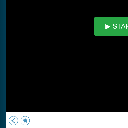
▶ STA