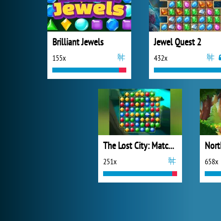
Brilliant Jewels
Jewel Quest 2
155x
432x
The Lost City: Match 3
251x
658x