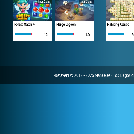
hace 5 días
hace 6 días
Forest Match 4
Merge Lagoon
Mahjong Classic
29x
82x
3
Nastavení
© 2012 - 2026 Mahee.es - Los juegos on