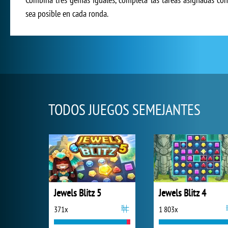
sea posible en cada ronda.
TODOS JUEGOS SEMEJANTES
Jewels Blitz 5
Jewels Blitz 4
371x
1 803x