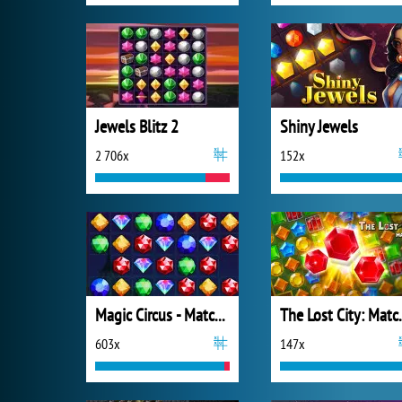
Jewels Blitz 2
Shiny Jewels
2 706x
152x
Magic Circus - Match 3
The Los
603x
147x