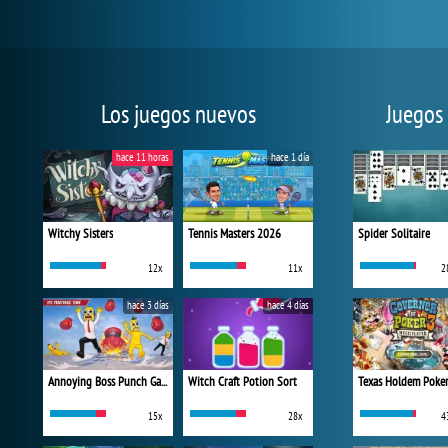
Los juegos nuevos
Juegos
hace 11 horas
hace 1 día
Witchy Sisters
Tennis Masters 2026
Spider Solitaire
12x
11x
2
hace 3 días
hace 4 días
Annoying Boss Punch Game
Witch Craft Potion Sort
Texas Holdem Poke
15x
28x
4