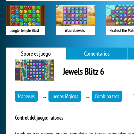
Jungle Temple Blast
Wizard Jewels
Pirates! The Mat
Sobre el juego
Comentarios
Jewels Blitz 6
Mahee.es
→
Juegos lógicos
→
Combina tres
Control del juego:
ratones
Combina tres gemas iguales, completa las tareas asignadas c