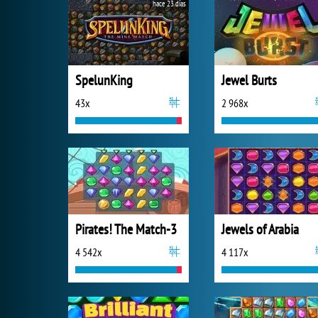
hace 23 días
SpelunKing
Jewel Burts
43x
2 968x
Pirates! The Match-3
Jewels of Arabia
4 542x
4 117x