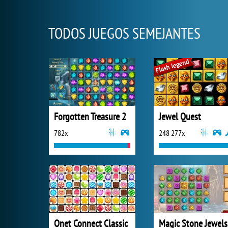
TODOS JUEGOS SEMEJANTES
Forgotten Treasure 2
Jewel Quest
782x
248 277x
Onet Connect Classic
Ma