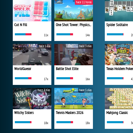
hace 11 horas
Cut N Fill
One Shot Tower: Physics Destroyer
Spider Solitaire
11x
14x
2
hace 1 día
hace 3 días
WorldGuessr
Battle Shot Elite
Texas Holdem Poke
17x
16x
4
hace 4 días
hace 5 días
Witchy Sisters
Tennis Masters 2026
Mahjong Classic
18x
18x
3