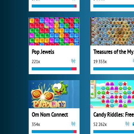
Pop Jewels
Trea
221x
19 353x
Om Nom Connect
Ca
354x
52 262x