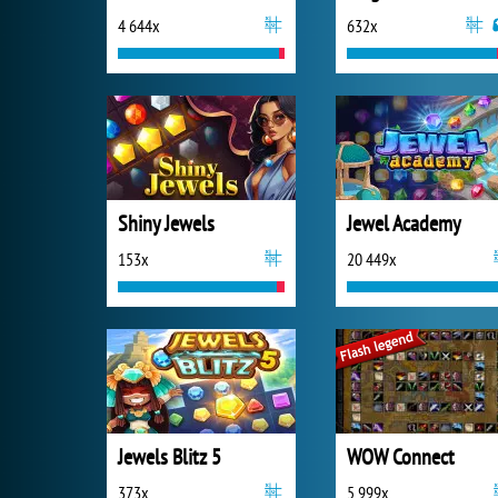
4 644x
632x
Shiny Jewels
Jewel Academy
153x
20 449x
Jewels Blitz 5
WOW Connect
373x
5 999x