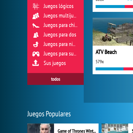
Juegos lógicos
Juegos multijugador
Juegos para chicas
Juegos para dos
Juegos para niños
ATV Beach
Juegos para sus reflejos
579x
Sus juegos
todos
Juegos Populares
Game of Thrones Winter is Coming