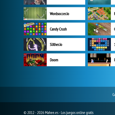
Wordsoccer.io
Candy Crush
Slither.io
Doom
G
© 2012 - 2026 Mahee.es - Los juegos online gratis