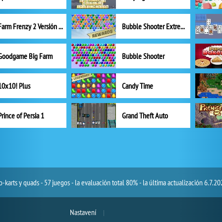
Farm Frenzy 2 Versión completa
Bubble Shooter Extreme
Goodgame Big Farm
Bubble Shooter
10x10! Plus
Candy Time
Prince of Persia 1
Grand Theft Auto
o-karts y quads - 57 juegos - la evaluación total 80% - la última actualización 6.7.20
Nastavení