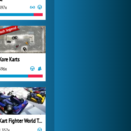
397x
Zoo 2: Animal Park
2 067x
Kore Karts
596x
Kart Fighter World Tour
1 357x