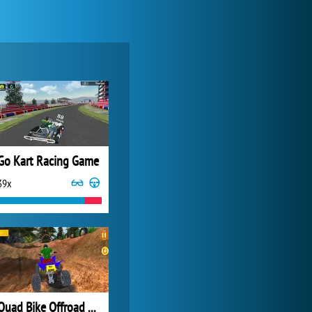
Forge of Empires
14 952x
Go Kart Racing Game
39x
My Free Zoo
6 367x
Quad Bike Offroad Racing