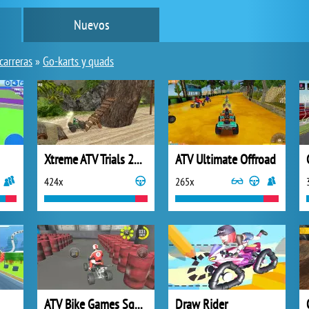
Nuevos
carreras
»
Go-karts y quads
Xtreme ATV Trials 2021
ATV Ultimate Offroad
424x
265x
ATV Bike Games Squad Offroad
Draw Rider