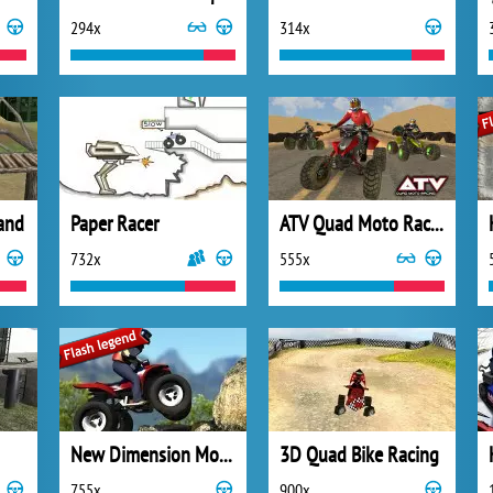
294x
314x
land
Paper Racer
ATV Quad Moto Racing
732x
555x
New Dimension Mountain ATV
3D Quad Bike Racing
755x
900x