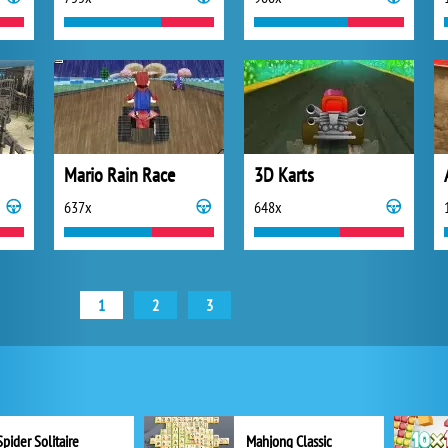
Mario Rain Race
3D Karts
637x
648x
1
2
3
Spider Solitaire
Mahjong Classic