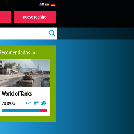
nuevo registro
Recomendados
World of Tanks
20 892x