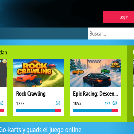
Login
ndan
Rock Crawling
Epic Racing: Descent on Cars
122x
109x
Go-karts y quads el juego online