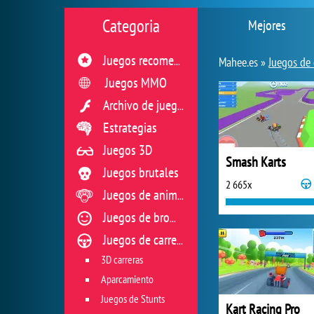
Categoria
Mejores
Juegos recomendados
Mahee.es »
Juegos de 
Juegos MMO
Archivo de juegos flash
Estrategias
Juegos 3D
Smash Karts
Juegos brutales
2 665x
Juegos de animales
Juegos de broma
Juegos de carreras
3D carreras
Aparcamiento
Juegos de Stunts
Kart Racing Pro