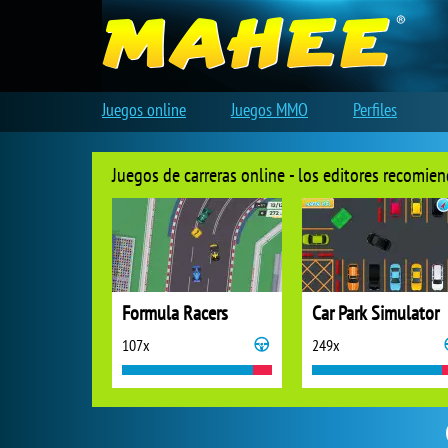
Juegos online
Juegos MMO
Perfiles
Juegos de carreras online - los editores recomie
Formula Racers
Car Park Simulator
107x
249x