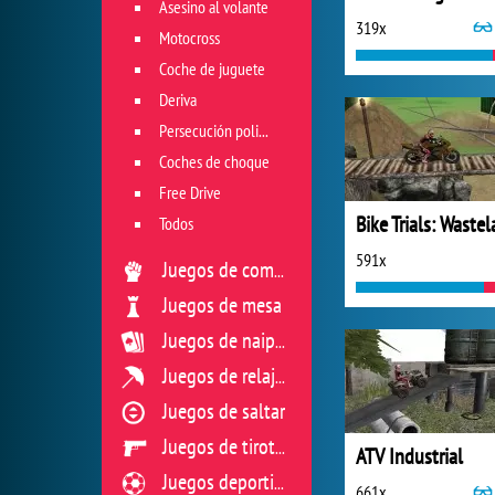
Asesino al volante
319x
Motocross
Coche de juguete
Deriva
Persecución policial
Coches de choque
Free Drive
Bike Trials: Waste
Todos
591x
Juegos de combate
Juegos de mesa
Juegos de naipes
Juegos de relajación
Juegos de saltar
Juegos de tiroteo
ATV Industrial
Juegos deportivos
661x