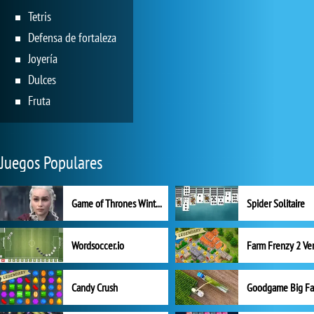
Tetris
Defensa de fortaleza
Joyería
Dulces
Fruta
Juegos Populares
Game of Thrones Winter is Coming
Spider Solitaire
Wordsoccer.io
Candy Crush
Goodgame Big F