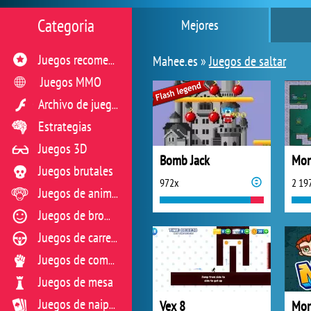
Categoria
Mejores
Mahee.es »
Juegos de saltar
Juegos recomendados
Juegos MMO
Archivo de juegos flash
Estrategias
Juegos 3D
Bomb Jack
Mon
Juegos brutales
972x
2 19
Juegos de animales
Juegos de broma
Juegos de carreras
Juegos de combate
Juegos de mesa
Vex 8
Mon
Juegos de naipes