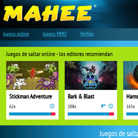
Juegos online
Juegos MMO
Perfiles
Juegos de saltar online - los editores recomiendan
Stickman Adventure
Bark & Blast
Hams
62x
208x
165x
Juegos de salt