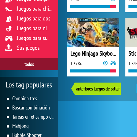
Juegos para chicas
Juegos para dos
Juegos para niños
Juegos para sus reflejos
Sus juegos
Lego Ninjago Skybound
Sti
1 378x
1 84
todos
Los tag populares
anteriores juegos de saltar
Combina tres
Buscar combinación
Tareas en el campo de juego
Mahjong
Bubble Shooter