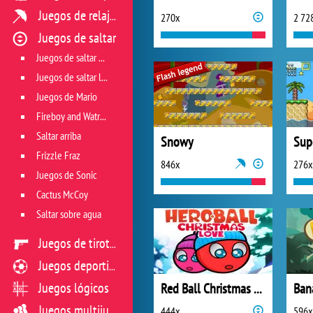
Juegos de relajación
270x
2 72
Juegos de saltar
Juegos de saltar aventureros
Juegos de saltar lógicos
Juegos de Mario
Fireboy and Watrergirl
Saltar arriba
Snowy
Frizzle Fraz
846x
276x
Juegos de Sonic
Cactus McCoy
Saltar sobre agua
Juegos de tiroteo
Juegos deportivos
Juegos lógicos
Red Ball Christmas Love
Ban
Juegos multijugador
444x
596x