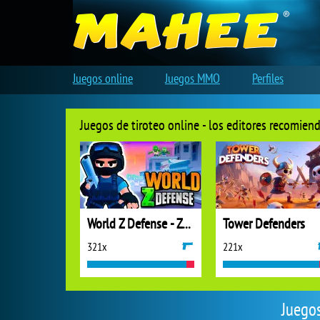
Juegos online
Juegos MMO
Perfiles
Juegos de tiroteo online - los editores recomien
World Z Defense - Zombie Defense
Tower Defenders
321x
221x
Juegos