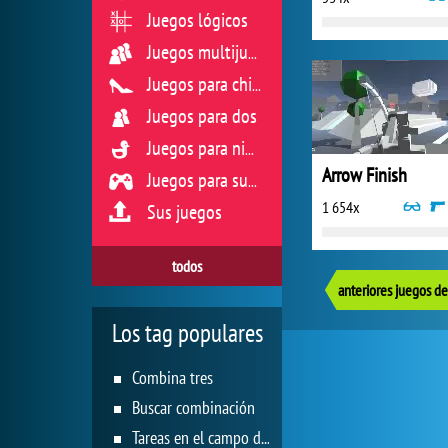
Juegos lógicos
Juegos multijugador
Juegos para chicas
Juegos para dos
Juegos para niños
Arrow Finish
Juegos para sus reflejos
1 654x
Sus juegos
todos
anteriores juegos de
Los tag populares
Combina tres
Buscar combinación
Tareas en el campo de juego