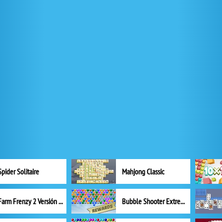
Spider Solitaire
Mahjong Classic
Farm Frenzy 2 Versión completa
Bubble Shooter Extreme