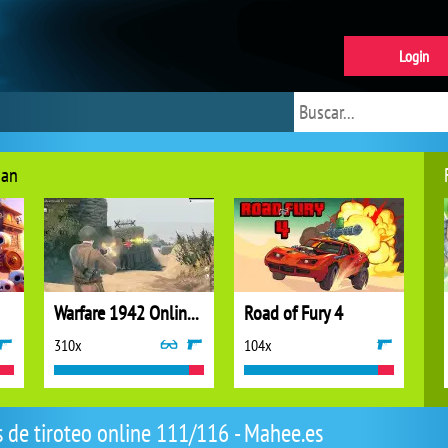
Login
dan
Warfare 1942 Online Shooter
Road of Fury 4
310x
104x
 de tiroteo online 111/116 - Mahee.es