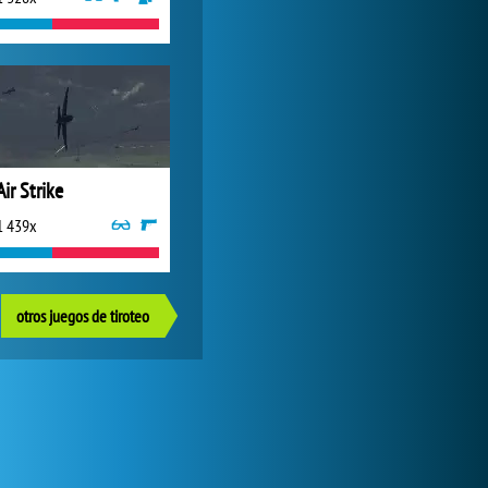
Air Strike
1 439x
otros juegos de tiroteo