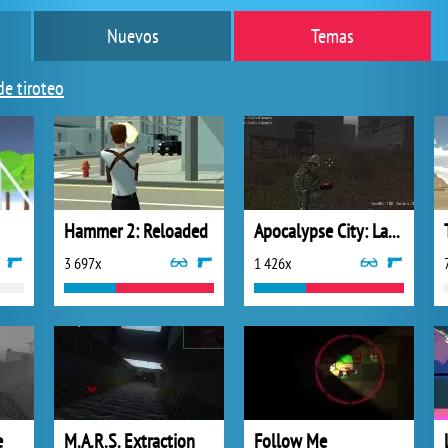
Nuevos
Temas
de tiroteo
Hammer 2: Reloaded
Apocalypse City: Last Stand
3 697x
1 426x
e
M.A.R.S. Extraction
Follow Me