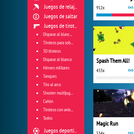
Juegos de relajación
912x
Juegos de saltar
Juegos de tiroteo
Disparar al blanco vivo
Tiroteos para sobrevivir
3D tiroteos
Disparar al blanco
Spash Them All!
Héroes militares
433x
Tanques
Tiro al arco
Shooter multijugador
Cañón
Tiroteos con aviones
Todos
Magic Run
Juegos deportivos
534x