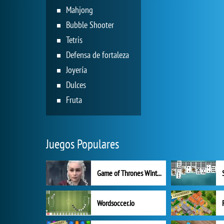
Mahjong
Bubble Shooter
Tetris
Defensa de fortaleza
Joyería
Dulces
Fruta
Juegos Populares
Game of Thrones Winter is Coming
Wordsoccer.io