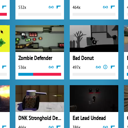
532x
464x
Zombie Defender
Bad Donut
536x
497x
DNK Stronghold Defence
Eat Lead Undead
466x
386x