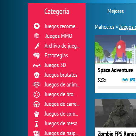
Categoria
Mejores
Mahee.es »
Juegos 
Juegos recomendados
Juegos MMO
Archivo de juegos flash
Estrategias
Juegos 3D
Space Adventure
Juegos brutales
523x
Juegos de animales
Juegos de broma
Juegos de carreras
Juegos de combate
Juegos de mesa
Zombie FPS Rang
Juegos de naipes