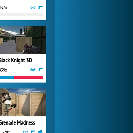
437x
My Free Zoo
6 368x
Black Knight 3D
839x
Grenade Madness
1 328x