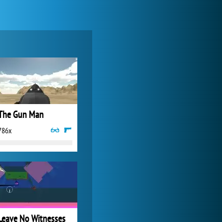
World of Tanks
20 893x
The Gun Man
786x
Forge of Empires
14 955x
Leave No Witnesses