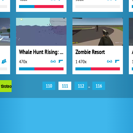
Whale Hunt Rising: Revengeance
Zombie Resort
470x
1 470x
110
111
112
..
116
 tiroteo