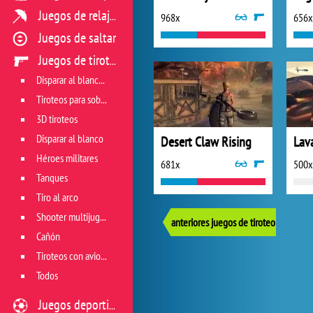
Juegos de relajación
968x
656x
Juegos de saltar
Juegos de tiroteo
Disparar al blanco vivo
Tiroteos para sobrevivir
3D tiroteos
Disparar al blanco
Desert Claw Rising
Héroes militares
681x
500x
Tanques
Tiro al arco
Shooter multijugador
anteriores juegos de tiroteo
Cañón
Tiroteos con aviones
Todos
Juegos deportivos