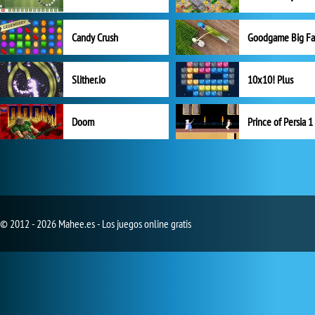
Candy Crush
Goodgame Big F
Slither.io
10x10! Plus
Doom
Prince of Persia 1
© 2012 - 2026 Mahee.es - Los juegos online gratis