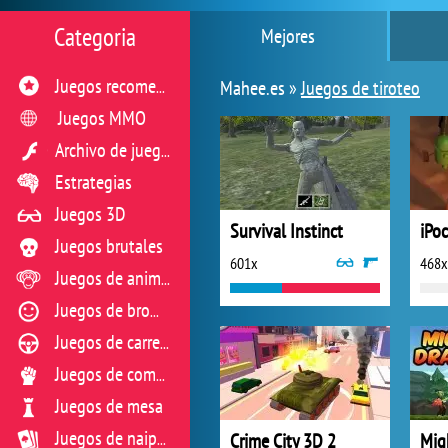
Categoria
Mejores
Mahee.es »
Juegos de tiroteo
Juegos recomendados
Juegos MMO
Archivo de juegos flash
Estrategias
Juegos 3D
Survival Instinct
iPo
Juegos brutales
601x
468x
Juegos de animales
Juegos de broma
Juegos de carreras
Juegos de combate
Juegos de mesa
Crime City 3D 2
Mig
Juegos de naipes