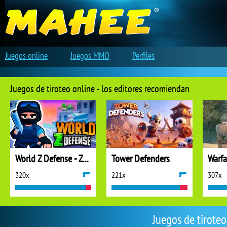
Juegos online
Juegos MMO
Perfiles
Juegos de tiroteo online - los editores recomiendan
World Z Defense - Zombie Defense
Tower Defenders
320x
221x
307x
Juegos de tirote