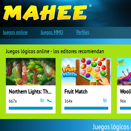
Juegos online
Juegos MMO
Perfiles
Juegos lógicos online - los editores recomiendan
Northern Lights: The Secret of the Forest
Fruit Match
667x
164x
96x
Juegos lógicos