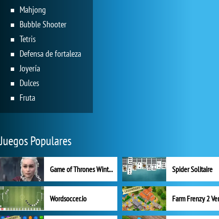
Mahjong
Bubble Shooter
Tetris
Defensa de fortaleza
Joyería
Dulces
Fruta
Juegos Populares
Game of Thrones Winter is Coming
Spider Solitaire
Wordsoccer.io