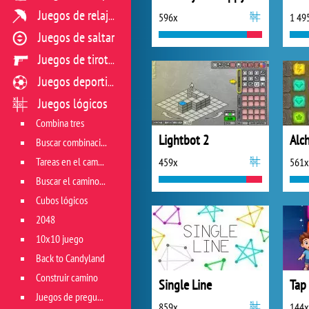
Juegos de relajación
596x
1 49
Juegos de saltar
Juegos de tiroteo
Juegos deportivos
Juegos lógicos
Combina tres
Lightbot 2
Alc
Buscar combinación
Tareas en el campo de juego
459x
561x
Buscar el camino correcto
Cubos lógicos
2048
10x10 juego
Back to Candyland
Construir camino
Single Line
Juegos de preguntas
859x
144x