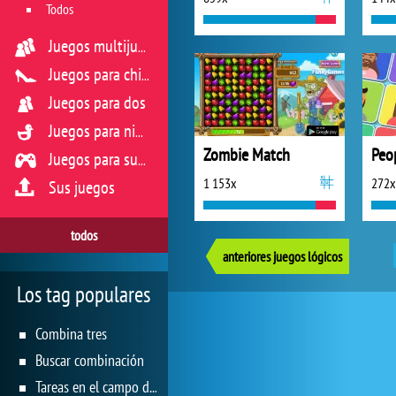
Todos
Juegos multijugador
Juegos para chicas
Juegos para dos
Juegos para niños
Zombie Match
Peo
Juegos para sus reflejos
1 153x
272x
Sus juegos
todos
anteriores juegos lógicos
Los tag populares
Combina tres
Buscar combinación
Tareas en el campo de juego