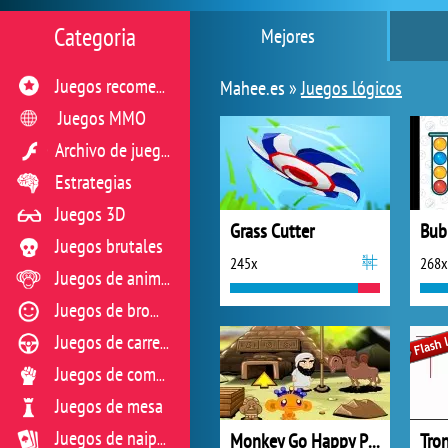
Categoria
Mejores
Mahee.es »
Juegos lógicos
Juegos recomendados
Juegos MMO
Archivo de juegos flash
Estrategias
Juegos 3D
Grass Cutter
Bub
Juegos brutales
245x
268x
Juegos de animales
Juegos de broma
Juegos de carreras
Juegos de combate
Juegos de mesa
Monkey Go Happy Pyramid Escape
Tro
Juegos de naipes