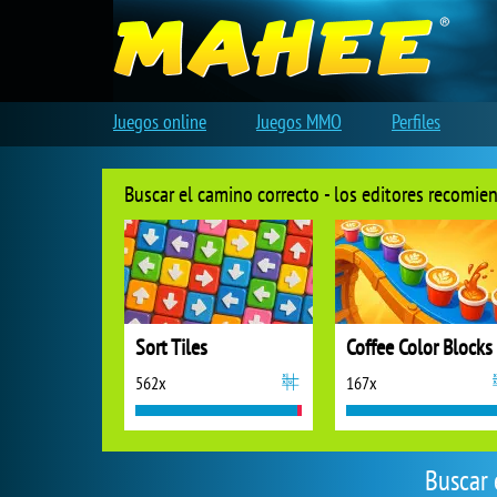
Juegos online
Juegos MMO
Perfiles
Buscar el camino correcto - los editores recomie
Sort Tiles
Coffee Color Blocks
562x
167x
Buscar 