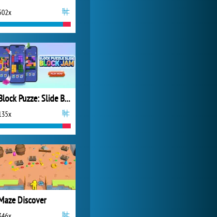
502x
World of Tanks
20 890x
Block Puzze: Slide Block Jam
135x
Maze Discover
346x