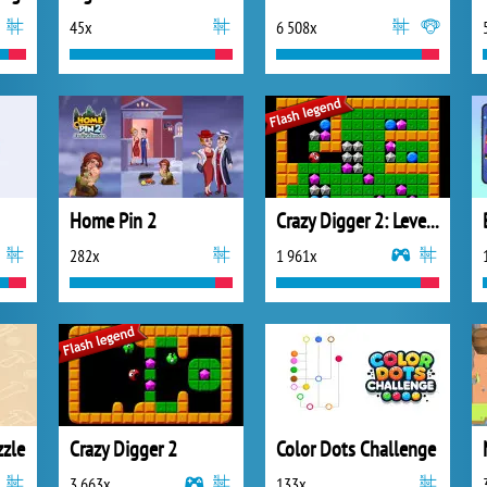
45x
6 508x
Home Pin 2
Crazy Digger 2: Level Pack
282x
1 961x
zle
Crazy Digger 2
Color Dots Challenge
3 663x
133x