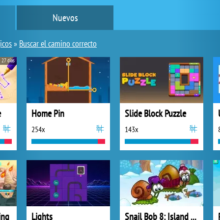
Nuevos
icos
»
Buscar el camino correcto
 27 días
e
Home Pin
Slide Block Puzzle
254x
143x
ing
Lights
Snail Bob 8: Island Story