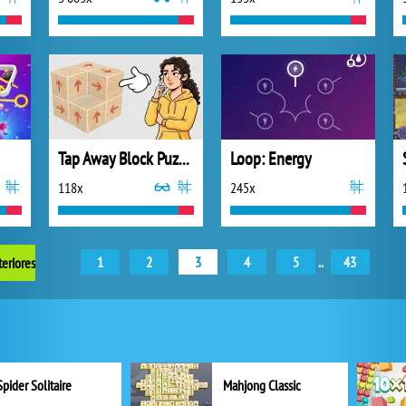
Tap Away Block Puzzle 3D
Loop: Energy
118x
245x
1
2
3
4
5
..
43
teriores
Spider Solitaire
Mahjong Classic