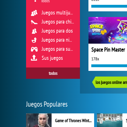
Todos
Juegos multijugador
Juegos para chicas
Juegos para dos
Juegos para niños
Space Pin Master
Juegos para sus reflejos
Sus juegos
178x
todos
los juegos online an
Juegos Populares
Game of Thrones Winter is Coming