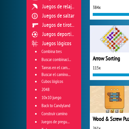
Juegos de relajación
384x
Juegos de saltar
Juegos de tiroteo
Juegos deportivos
Juegos lógicos
Combina tres
Arrow Sorting
Buscar combinación
Tareas en el campo de juego
115x
Buscar el camino correcto
Cubos lógicos
2048
10x10 juego
Back to Candyland
Construir camino
Wood & Screw Puz
Juegos de preguntas
261x