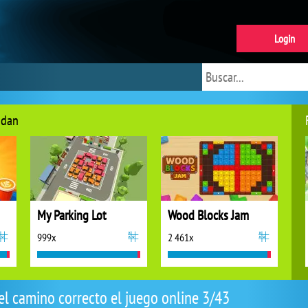
Login
ndan
My Parking Lot
Wood Blocks Jam
999x
2 461x
el camino correcto el juego online 3/43