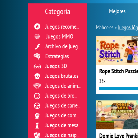
Categoria
Mejores
Juegos recomendados
Mahee.es »
Juegos lóg
Juegos MMO
hace
Archivo de juegos flash
Estrategias
Juegos 3D
Rope Stitch Puzzl
Juegos brutales
33x
Juegos de animales
Juegos de broma
Juegos de carreras
Juegos de combate
Juegos de mesa
Domie Love Prank
Juegos de naipes