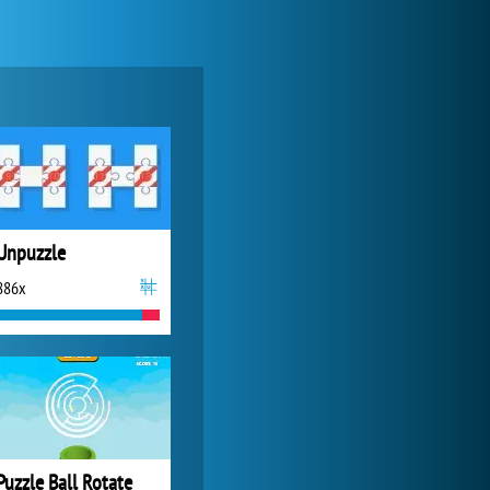
My Free Zoo
6 367x
Unpuzzle
886x
Forge of Empires
14 950x
Puzzle Ball Rotate