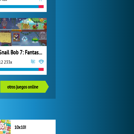
Snail Bob 7: Fantasy Story
12 233x
otros juegos online
10x10!