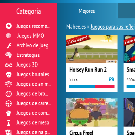
Categoria
Mejores
Mahee.es »
Juegos para sus refle
Juegos recomendados
Juegos MMO
Archivo de juegos flash
Estrategias
Juegos 3D
Horsey Run Run 2
Sma
Juegos brutales
527x
455x
Juegos de animales
Juegos de broma
Juegos de carreras
Juegos de combate
Juegos de mesa
Circus Free!
Juegos de naipes