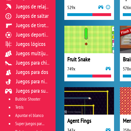
Juegos de relajación
529x
426x
Juegos de saltar
Juegos de tiroteo
Juegos deportivos
Juegos lógicos
Juegos multijugador
Fruit Snake
Brai
Juegos para chicas
749x
578x
Juegos para dos
Juegos para niños
Juegos para sus reflejos
Bubble Shooter
Tetris
Apuntar el blanco
Agent Fings
Mem
Super juegos para reflejos
343x
258x