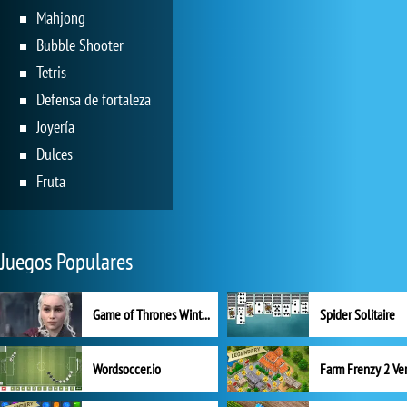
Mahjong
Bubble Shooter
Tetris
Defensa de fortaleza
Joyería
Dulces
Fruta
Juegos Populares
Game of Thrones Winter is Coming
Spider Solitaire
Wordsoccer.io