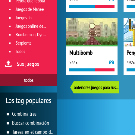
Pelota que rebota
Juegos de Mahee
Juegos .io
Juegos online de géneros múltiples
Bomberman, Dyna Blaster y Pacman
Serpiente
Todos
Multibomb
Pen
564x
492x
Sus juegos
todos
anteriores juegos para sus reflejos
Los tag populares
Combina tres
Buscar combinación
Tareas en el campo de juego