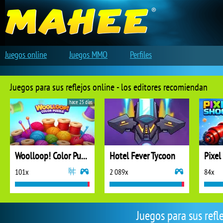
Juegos online
Juegos MMO
Perfiles
Juegos para sus reflejos online - los editores recomiendan
hace 25 días
Woolloop! Color Puzzle
Hotel Fever Tycoon
Pixel
101x
2 089x
84x
Juegos para sus refl