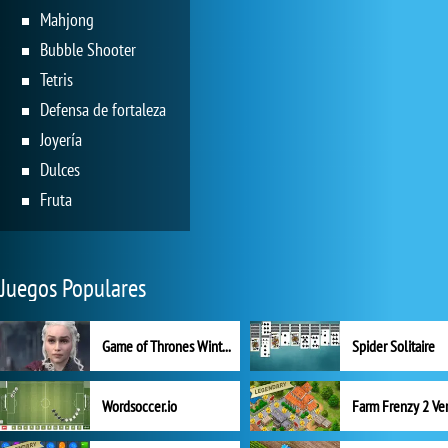
Mahjong
Bubble Shooter
Tetris
Defensa de fortaleza
Joyería
Dulces
Fruta
Juegos Populares
Game of Thrones Winter is Coming
Spider Solitaire
Wordsoccer.io