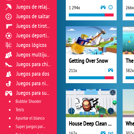
Juegos de relajación
1 294x
266x
Juegos de saltar
Juegos de tiroteo
Juegos deportivos
Juegos lógicos
Juegos multijugador
Getting Over Snow
The
Juegos para chicas
211x
382x
Juegos para dos
Juegos para niños
Juegos para sus reflejos
Bubble Shooter
Tetris
Apuntar el blanco
House Deep Clean Sim
Whe
Super juegos para reflejos
167x
307x