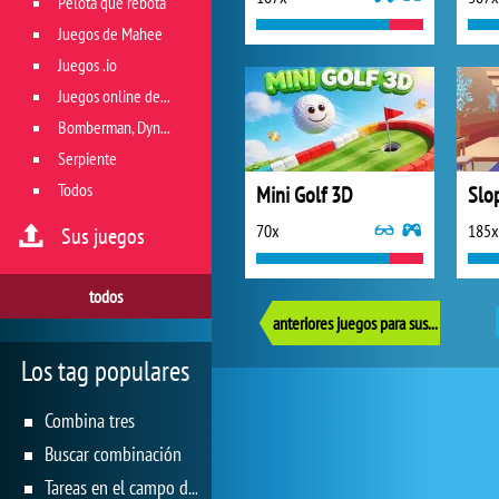
Pelota que rebota
Juegos de Mahee
Juegos .io
Juegos online de géneros múltiples
Bomberman, Dyna Blaster y Pacman
Serpiente
Todos
Mini Golf 3D
Slo
70x
185x
Sus juegos
todos
anteriores juegos para sus reflejos
Los tag populares
Combina tres
Buscar combinación
Tareas en el campo de juego