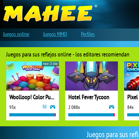
Juegos online
Juegos MMO
Perfiles
Juegos para sus reflejos online - los editores recomiendan
hace 23 días
Woolloop! Color Puzzle
Hotel Fever Tycoon
Pixel
93x
2 088x
84x
Juegos para sus ref