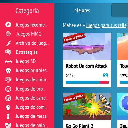
Categoria
Mejores
Mahee.es »
Juegos para sus refle
Juegos recomendados
Juegos MMO
Archivo de juegos flash
Estrategias
Juegos 3D
Robot Unicorn Attack
Tou
Juegos brutales
615x
199x
Juegos de animales
Juegos de broma
Juegos de carreras
Juegos de combate
Juegos de mesa
Go Go Plant 2
Sau
Juegos de naipes