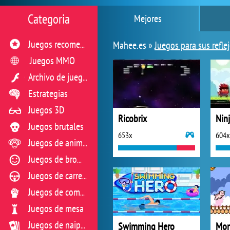
Categoria
Mejores
Mahee.es »
Juegos para sus refle
Juegos recomendados
Juegos MMO
Archivo de juegos flash
Estrategias
Juegos 3D
Ricobrix
Nin
Juegos brutales
653x
604x
Juegos de animales
Juegos de broma
Juegos de carreras
Juegos de combate
Juegos de mesa
Swimming Hero
Mon
Juegos de naipes