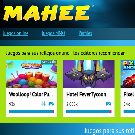
Juegos online
Juegos MMO
Perfiles
Juegos para sus reflejos online - los editores recomiendan
hace 23 días
Woolloop! Color Puzzle
Hotel Fever Tycoon
Pixel
93x
2 088x
84x
Juegos para sus ref