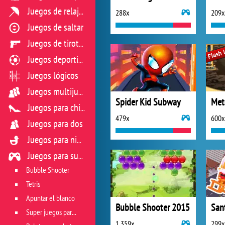
Juegos de relajación
288x
209x
Juegos de saltar
Juegos de tiroteo
Juegos deportivos
Juegos lógicos
Juegos multijugador
Spider Kid Subway
Met
Juegos para chicas
479x
600x
Juegos para dos
Juegos para niños
Juegos para sus reflejos
Bubble Shooter
Tetris
Apuntar el blanco
Bubble Shooter 2015
San
Super juegos para reflejos
1 359x
299x