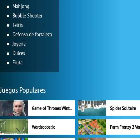
Mahjong
Bubble Shooter
Tetris
Defensa de fortaleza
Joyería
Dulces
Fruta
Juegos Populares
Game of Thrones Winter is Coming
Spider Solitaire
Wordsoccer.io