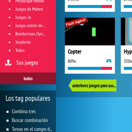
Pelota que rebota
Juegos de Mahee
Juegos .io
Juegos online de géneros múltiples
Bomberman, Dyna Blaster y Pacman
Serpiente
Todos
Copter
Hyp
809x
350x
Sus juegos
todos
anteriores juegos para sus reflejos
Los tag populares
Combina tres
Buscar combinación
Tareas en el campo de juego