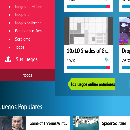
Juegos de Mahee
Juegos .io
Juegos online de géneros múltiples
Bomberman, Dyna Blaster y Pacman
Serpiente
Todos
10x10 Shades of Grey
Drop
Sus juegos
457x
297x
todos
los juegos online anteriores
Juegos Populares
Game of Thrones Winter is Coming
Spider Solitaire