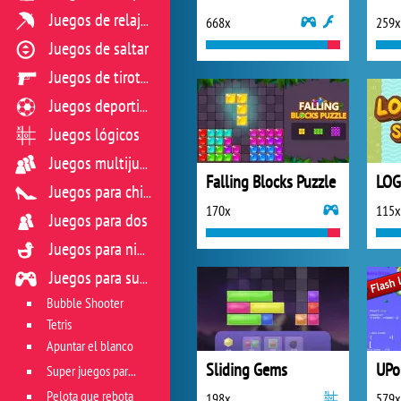
Juegos de relajación
668x
259x
Juegos de saltar
Juegos de tiroteo
Juegos deportivos
Juegos lógicos
Juegos multijugador
Falling Blocks Puzzle
LOG
Juegos para chicas
170x
115x
Juegos para dos
Juegos para niños
Juegos para sus reflejos
Bubble Shooter
Tetris
Apuntar el blanco
Sliding Gems
UPo
Super juegos para reflejos
Pelota que rebota
198x
579x