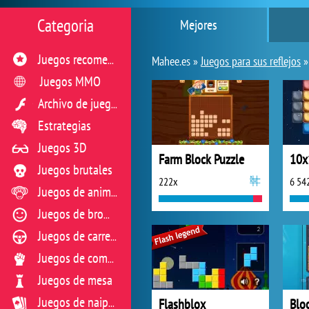
Categoria
Mejores
Juegos recomendados
Mahee.es »
Juegos para sus reflejos
Juegos MMO
Archivo de juegos flash
Estrategias
Juegos 3D
Farm Block Puzzle
10x
Juegos brutales
222x
6 54
Juegos de animales
Juegos de broma
Juegos de carreras
Juegos de combate
Juegos de mesa
Flashblox
Blo
Juegos de naipes