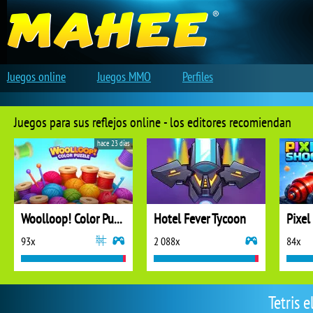
Juegos online
Juegos MMO
Perfiles
Juegos para sus reflejos online - los editores recomiendan
hace 23 días
Woolloop! Color Puzzle
Hotel Fever Tycoon
Pixel
93x
2 088x
84x
Tetris 