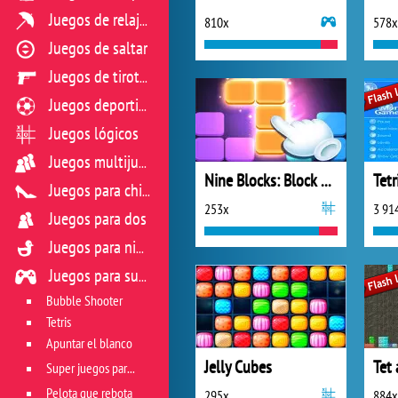
Juegos de relajación
810x
578x
Juegos de saltar
Juegos de tiroteo
Juegos deportivos
Juegos lógicos
Juegos multijugador
Nine Blocks: Block Puzzle Game
Juegos para chicas
253x
3 91
Juegos para dos
Juegos para niños
Juegos para sus reflejos
Bubble Shooter
Tetris
Apuntar el blanco
Jelly Cubes
Tet 
Super juegos para reflejos
Pelota que rebota
295x
884x