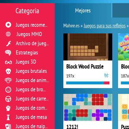
Categoria
Mejores
Juegos recomendados
Mahee.es »
Juegos para sus reflejos
Juegos MMO
Archivo de juegos flash
Estrategias
Juegos 3D
Block Wood Puzzle
Blo
Juegos brutales
197x
187x
Juegos de animales
Juegos de broma
Juegos de carreras
Juegos de combate
Juegos de mesa
1212!
Puz
Juegos de naipes