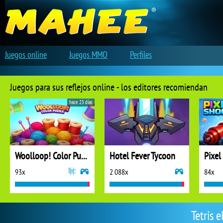
Juegos online
Juegos MMO
Perfiles
Juegos para sus reflejos online - los editores recomiendan
hace 23 días
Woolloop! Color Puzzle
Hotel Fever Tycoon
Pixel
93x
2 088x
84x
Tetris 