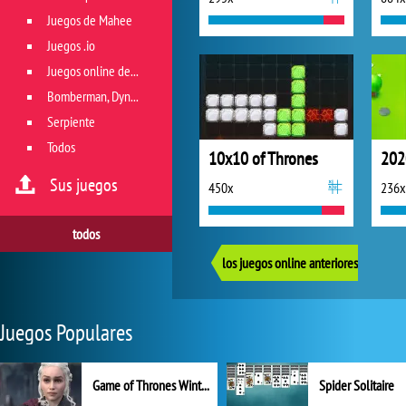
Juegos de Mahee
Juegos .io
Juegos online de géneros múltiples
Bomberman, Dyna Blaster y Pacman
Serpiente
Todos
10x10 of Thrones
202
Sus juegos
450x
236x
todos
los juegos online anteriores
Juegos Populares
Game of Thrones Winter is Coming
Spider Solitaire