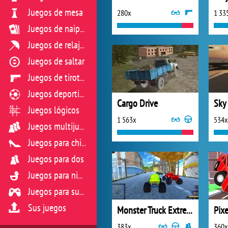
Juegos de mesa
280x
1 33
Juegos de naipes
Juegos de relajación
Juegos de saltar
Juegos de tiroteo
Juegos deportivos
Cargo Drive
Juegos lógicos
1 563x
534x
Juegos multijugador
Juegos para chicas
Juegos para dos
Juegos para niños
Juegos para sus reflejos
Sus juegos
Monster Truck Extreme Racing
Pix
383x
360x