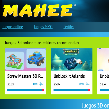
Juegos online
Juegos MMO
Perfiles
Juegos 3d online - los editores recomiendan
Screw Masters 3D Puzzle
Unblock it Atlantis
Unblo
318x
250x
323x
Juegos 3D on