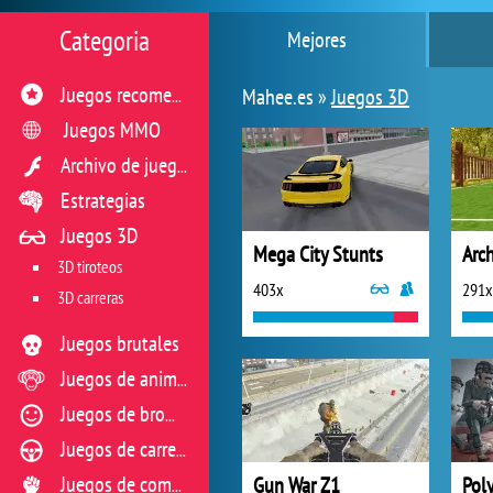
Categoria
Mejores
Mahee.es »
Juegos 3D
Juegos recomendados
Juegos MMO
Archivo de juegos flash
Estrategias
Juegos 3D
Mega City Stunts
Arc
3D tiroteos
403x
291x
3D carreras
Juegos brutales
Juegos de animales
Juegos de broma
Juegos de carreras
Gun War Z1
Pol
Juegos de combate