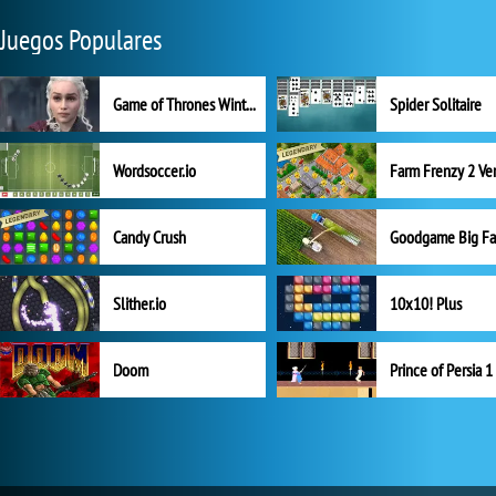
Juegos Populares
Game of Thrones Winter is Coming
Spider Solitaire
Wordsoccer.io
Candy Crush
Goodgame Big F
Slither.io
10x10! Plus
Doom
Prince of Persia 1