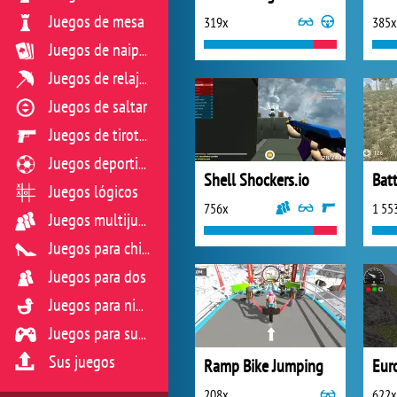
Juegos de mesa
319x
385x
Juegos de naipes
Juegos de relajación
Juegos de saltar
Juegos de tiroteo
Juegos deportivos
Shell Shockers.io
Batt
Juegos lógicos
756x
1 55
Juegos multijugador
Juegos para chicas
Juegos para dos
Juegos para niños
Juegos para sus reflejos
Sus juegos
Ramp Bike Jumping
208x
622x