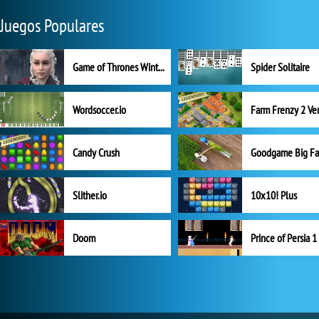
Juegos Populares
Game of Thrones Winter is Coming
Spider Solitaire
Wordsoccer.io
Candy Crush
Goodgame Big F
Slither.io
10x10! Plus
Doom
Prince of Persia 1