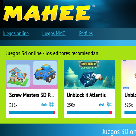
Juegos online
Juegos MMO
Perfiles
Juegos 3d online - los editores recomiendan
Screw Masters 3D Puzzle
Unblock it Atlantis
Unblo
318x
250x
323x
Juegos 3D on