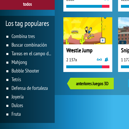
todos
Los tag populares
Combina tres
Buscar combinación
Wrestle Jump
Sni
Tareas en el campo de juego
2 137x
1 17
Mahjong
Bubble Shooter
Tetris
anteriores Juegos 3D
Defensa de fortaleza
Joyería
Dulces
Fruta