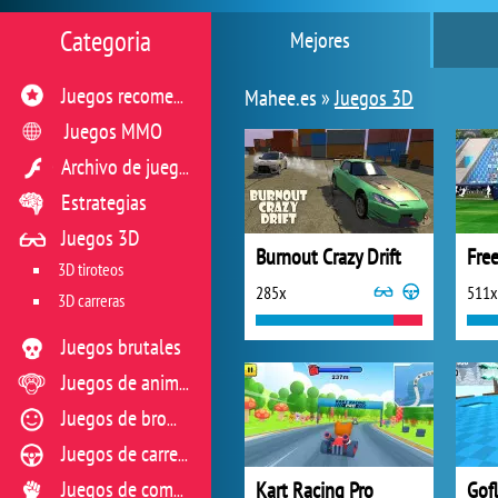
Categoria
Mejores
Mahee.es »
Juegos 3D
Juegos recomendados
Juegos MMO
Archivo de juegos flash
Estrategias
Juegos 3D
Burnout Crazy Drift
Free
3D tiroteos
285x
511x
3D carreras
Juegos brutales
Juegos de animales
Juegos de broma
Juegos de carreras
Kart Racing Pro
Gofl
Juegos de combate