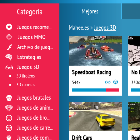
Categoria
Mejores
Mahee.es »
Juegos 3D
Juegos recomendados
Juegos MMO
Archivo de juegos flash
Estrategias
Juegos 3D
Speedboat Racing
No 
3D tiroteos
544x
330x
3D carreras
Juegos brutales
Juegos de animales
Juegos de broma
Juegos de carreras
Drift Cars
Juegos de combate