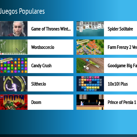
Juegos Populares
Game of Thrones Winter is Coming
Spider Solitaire
Wordsoccer.io
Candy Crush
Goodgame Big F
Slither.io
10x10! Plus
Doom
Prince of Persia 1