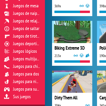
Juegos de mesa
369x
398x
Juegos de naipes
Juegos de relajación
Juegos de saltar
Juegos de tiroteo
Juegos deportivos
Biking Extreme 3D
Juegos lógicos
213x
190x
Juegos multijugador
Juegos para chicas
Juegos para dos
Juegos para niños
Juegos para sus reflejos
Sus juegos
Dirty Them All
Car
204x
241x