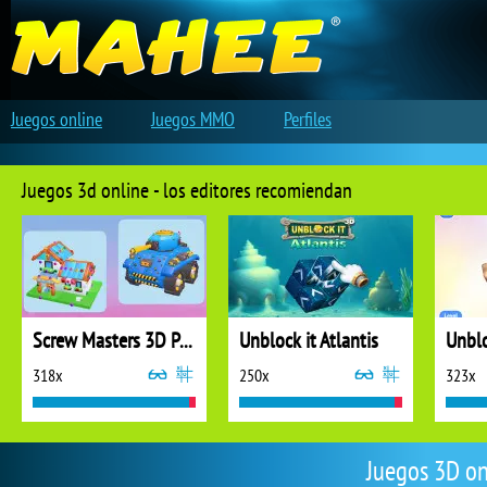
Juegos online
Juegos MMO
Perfiles
Juegos 3d online - los editores recomiendan
Screw Masters 3D Puzzle
Unblock it Atlantis
Unblo
318x
250x
323x
Juegos 3D on