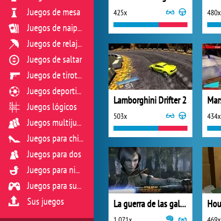
Juegos de mesa
425x
480x
Juegos de naipes
Juegos de relajación
Juegos de saltar
Juegos de tiroteo
Juegos deportivos
Lamborghini Drifter 2
Juegos lógicos
503x
434x
Juegos multijugador
Juegos para chicas
Juegos para dos
Juegos para niños
Juegos para sus reflejos
Sus juegos
La guerra de las galaxias
Hou
1 071x
469x