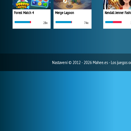
Forest Match 4
Merge Lagoon
28x
74x
Nastavení
© 2012 - 2026 Mahee.es - Los juegos on