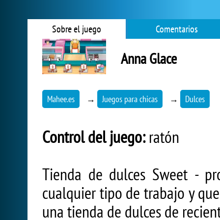
Sobre el juego
Comentarios
Anna Glace
Mahee.es
→
Juegos para chicas
→
Dulces
Control del juego:
ratón
Tienda de dulces Sweet - pr
cualquier tipo de trabajo y qu
una tienda de dulces de recien