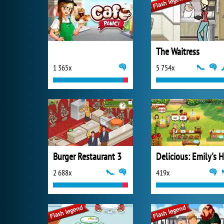
The Waitress
1 365x
5 754x
Burger Restaurant 3
2 688x
419x