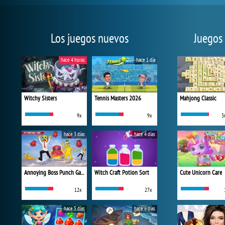
Los juegos nuevos
Juegos
hace 4 horas
hace 1 día
Witchy Sisters
Tennis Masters 2026
Mahjong Classic
9x
9x
3
hace 3 días
hace 4 días
Annoying Boss Punch Game
Witch Craft Potion Sort
Cute Unicorn Care
12x
27x
hace 5 días
hace 6 días