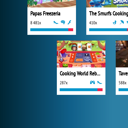
Papas Freezeria
The Smurfs Cookin
8 481x
410x
Cooking World Reborn
Tave
287x
588x