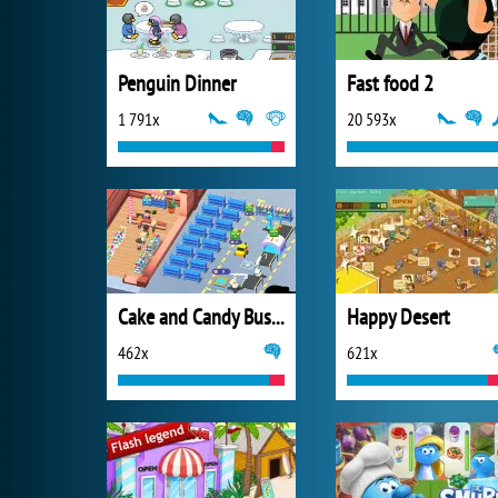
Penguin Dinner
Fast food 2
1 791x
20 593x
Cake and Candy Business Tycoon
Happy Desert
462x
621x