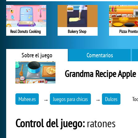
Real Donuts Cooking
Bakery Shop
Pizza Pronto
Sobre el juego
Comentarios
Grandma Recipe Apple 
Mahee.es
→
Juegos para chicas
→
Dulces
To
Control del juego:
ratones