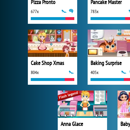
Pizza Pronto
Pancake Master
677x
783x
Cake Shop Xmas
Baking Surprise
804x
405x
Anna Glace