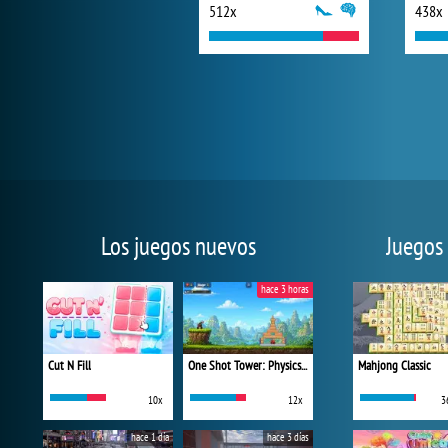
512x
438x
Los juegos nuevos
Juegos
hace 3 horas
Cut N Fill
One Shot Tower: Physics Destroyer
Mahjong Classic
10x
12x
3
hace 1 día
hace 3 días