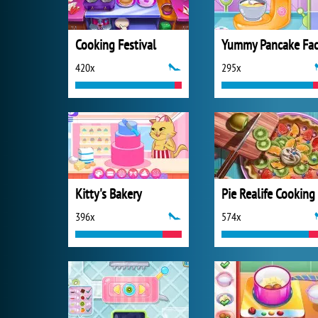
Cooking Festival
420x
295x
Kitty's Bakery
Pie Realife Cooking
396x
574x