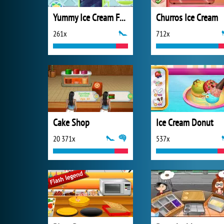
Yummy Ice Cream Factory
Churros Ice Cream
261x
712x
Cake Shop
Ice Cream Donut
20 371x
537x