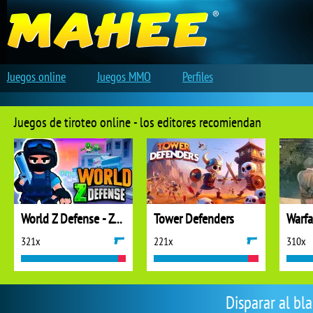
Juegos online
Juegos MMO
Perfiles
Juegos de tiroteo online - los editores recomiendan
World Z Defense - Zombie Defense
Tower Defenders
321x
221x
310x
Disparar al bl