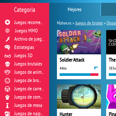
Categoria
Mejores
Juegos recomendados
Mahee.es »
Juegos de tiroteo
»
Dispa
Juegos MMO
Archivo de juegos flash
Estrategias
Juegos 3D
Soldier Attack
The
Juegos brutales
446x
383x
Juegos de animales
Juegos de broma
Juegos de carreras
Juegos de combate
Juegos de mesa
Hunter
Pin
Juegos de naipes