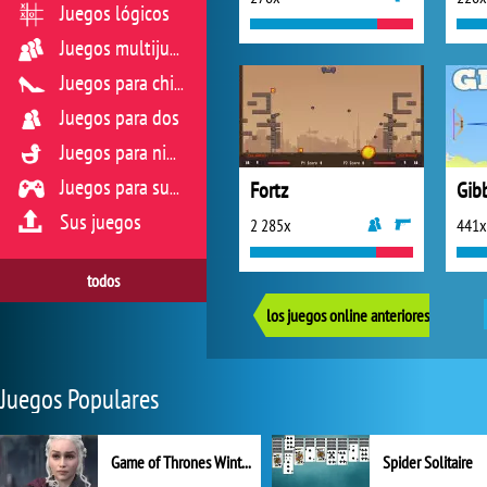
Juegos lógicos
Juegos multijugador
Juegos para chicas
Juegos para dos
Juegos para niños
Fortz
Gib
Juegos para sus reflejos
Sus juegos
2 285x
441x
todos
los juegos online anteriores
Juegos Populares
Game of Thrones Winter is Coming
Spider Solitaire