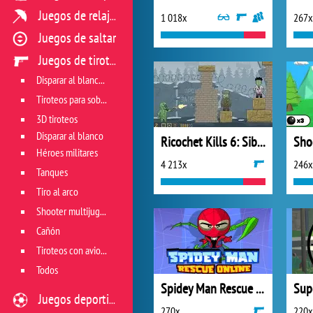
Juegos de relajación
1 018x
267x
Juegos de saltar
Juegos de tiroteo
Disparar al blanco vivo
Tiroteos para sobrevivir
3D tiroteos
Disparar al blanco
Ricochet Kills 6: Siberia
Sho
Héroes militares
4 213x
246x
Tanques
Tiro al arco
Shooter multijugador
Cañón
Tiroteos con aviones
Todos
Spidey Man Rescue Online
Juegos deportivos
270x
220x