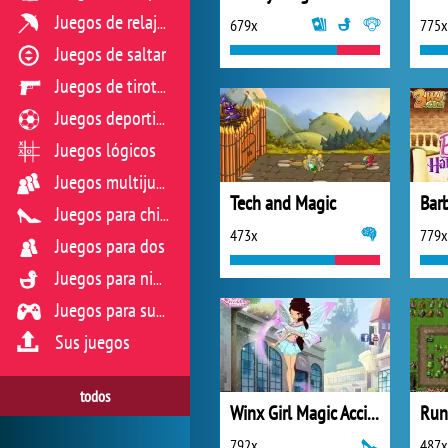
Juegos de relajación
679x
775x
Juegos de saltar
Juegos de tiroteo
Juegos deportivos
Juegos lógicos
Juegos multijugador
Tech and Magic
Juegos para chicas
473x
779x
Juegos para dos
Juegos para niños
Juegos para sus reflejos
Sus juegos
todos
Winx Girl Magic Accident
Run
792x
487x