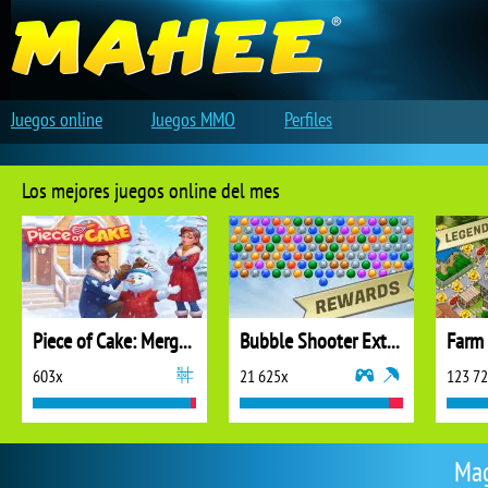
Juegos online
Juegos MMO
Perfiles
Los mejores juegos online del mes
Piece of Cake: Merge and Bake
Bubble Shooter Extreme
603x
21 625x
123 7
Mag