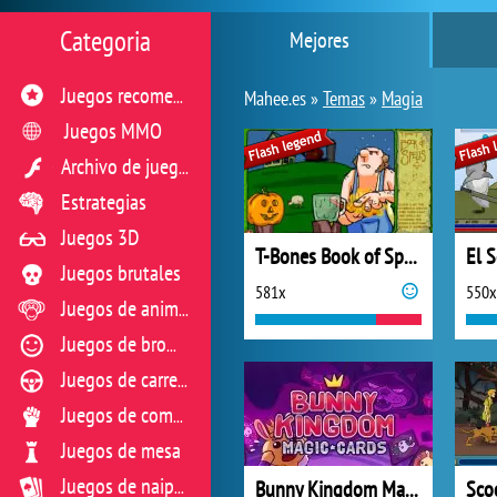
Categoria
Mejores
Juegos recomendados
Mahee.es »
Temas
»
Magia
Juegos MMO
Archivo de juegos flash
Estrategias
Juegos 3D
T-Bones Book of Spells
Juegos brutales
581x
550x
Juegos de animales
Juegos de broma
Juegos de carreras
Juegos de combate
Juegos de mesa
Bunny Kingdom Magic Cards
Juegos de naipes