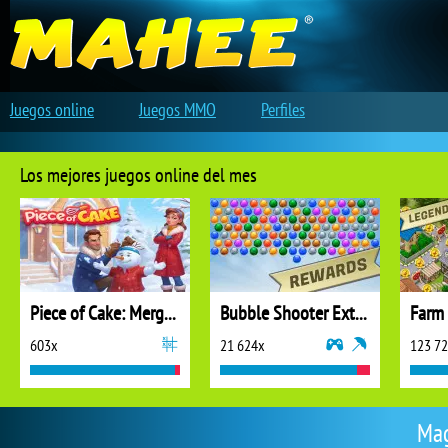
Juegos online
Juegos MMO
Perfiles
Los mejores juegos online del mes
Piece of Cake: Merge and Bake
Bubble Shooter Extreme
603x
21 624x
123 7
Mag