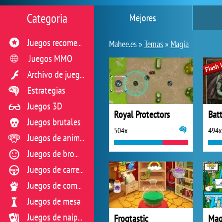
Categoria
Mejores
Juegos recomendados
Mahee.es »
Temas
»
Magia
Juegos MMO
Archivo de juegos flash
Estrategias
Juegos 3D
Royal Protectors
Batt
Juegos brutales
504x
494x
Juegos de animales
Juegos de broma
Juegos de carreras
Juegos de combate
Juegos de mesa
Frogtastic
Juegos de naipes