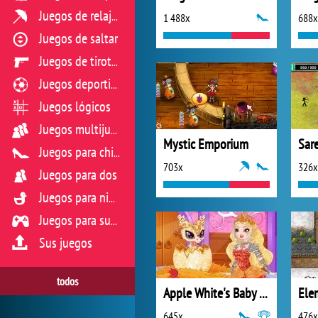
Juegos de relajación
1 488x
688x
Juegos de saltar
Juegos de tiroteo
Juegos deportivos
Juegos lógicos
Juegos multijugador
Mystic Emporium
Sar
Juegos para chicas
703x
326x
Juegos para dos
Juegos para niños
Juegos para sus reflejos
Sus juegos
todos
Apple White's Baby Dragon
Ele
645x
476x