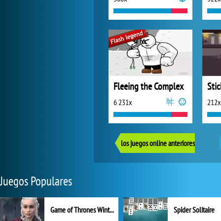
Fleeing the Complex
Sti
6 231x
212x
los juegos online anteriores
Juegos Populares
Game of Thrones Winter is Coming
Spider Solitaire