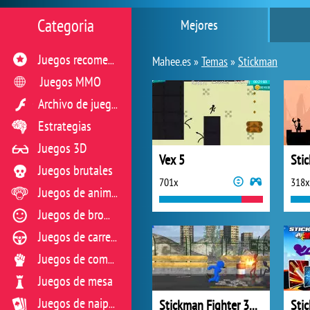
Categoria
Mejores
Juegos recomendados
Mahee.es »
Temas
»
Stickman
Juegos MMO
Archivo de juegos flash
Estrategias
Juegos 3D
Vex 5
Juegos brutales
701x
318x
Juegos de animales
Juegos de broma
Juegos de carreras
Juegos de combate
Juegos de mesa
Stickman Fighter 3D Fists of Rage
Juegos de naipes