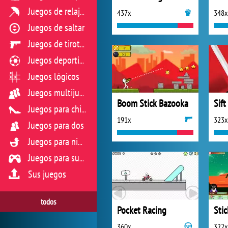
Juegos de relajación
437x
348x
Juegos de saltar
Juegos de tiroteo
Juegos deportivos
Juegos lógicos
Juegos multijugador
Boom Stick Bazooka
Sif
Juegos para chicas
191x
323x
Juegos para dos
Juegos para niños
Juegos para sus reflejos
Sus juegos
todos
Pocket Racing
360x
322x