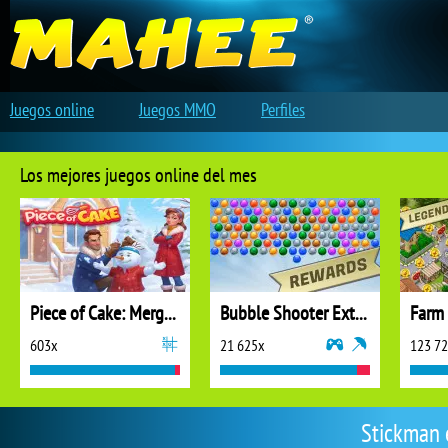
Juegos online
Juegos MMO
Perfiles
Los mejores juegos online del mes
Piece of Cake: Merge and Bake
Bubble Shooter Extreme
603x
21 625x
123 7
Stickman 