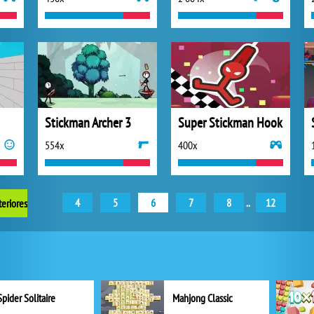
Stickman Archer 3
Super Stickman Hook
554x
400x
4
5
6
7
8
..
12
teriores
Spider Solitaire
Mahjong Classic