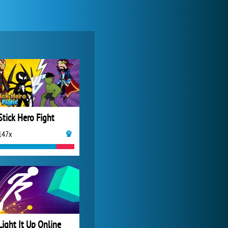
Zoo 2: Animal Park
2 067x
Stick Hero Fight
147x
World of Tanks
20 892x
Light It Up Online