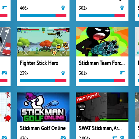
466x
302x
Fighter Stick Hero
Stickman Team Force 2
239x
301x
Stickman Golf Online
SWAT Stickman, Armas y Tácticas
436x
2 004x