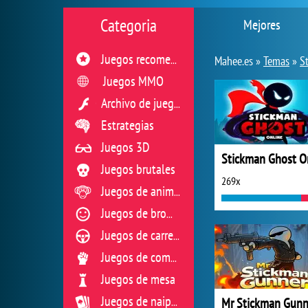
Categoria
Mejores
Juegos recomendados
Mahee.es »
Temas
»
S
Juegos MMO
Archivo de juegos flash
Estrategias
Juegos 3D
Juegos brutales
269x
Juegos de animales
Juegos de broma
Juegos de carreras
Juegos de combate
Juegos de mesa
Mr Stickman Gunn
Juegos de naipes