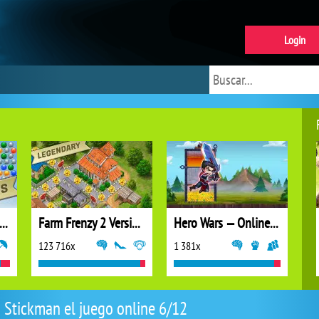
Login
ubble Shooter Extreme
Farm Frenzy 2 Versión completa
Hero Wars — Online action RPG
123 716x
1 381x
Stickman el juego online 6/12