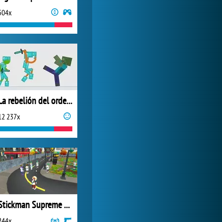
504x
Forge of Empires
14 953x
La rebelión del ordenador: Minecraft
12 237x
Stickman Supreme Shooter
244x