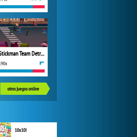
Stickman Team Detroit
190x
otros juegos online
10x10!