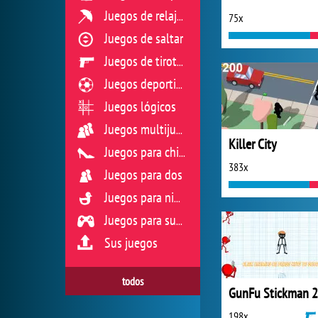
Juegos de relajación
75x
Juegos de saltar
Juegos de tiroteo
Juegos deportivos
Juegos lógicos
Juegos multijugador
Killer City
Juegos para chicas
383x
Juegos para dos
Juegos para niños
Juegos para sus reflejos
Sus juegos
todos
GunFu Stickman 2
198x