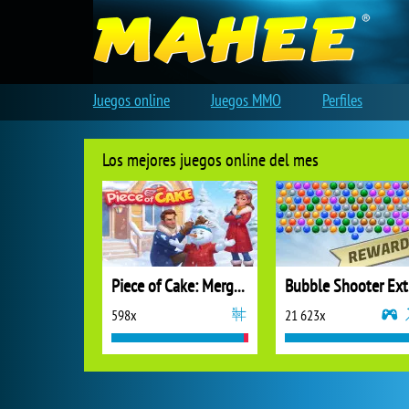
Juegos online
Juegos MMO
Perfiles
Los mejores juegos online del mes
Piece of Cake: Merge and Bake
B
598x
21 623x