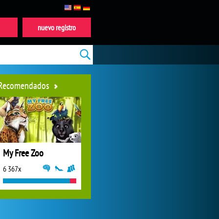
nuevo registro
Recomendados
My Free Zoo
6 367x