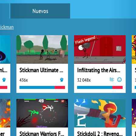
Nuevos
tickman
Stickman Ghost Online
Stickman Ultimate Street Fighter 3D
Infiltrating the Airship
436x
32 048x
er
Stickman Warriors Fatality
Stickdoll 2 : Revenge Of Flame