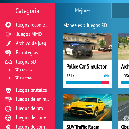
Categoria
Mejores
Mahee.es »
Juegos 3D
Juegos recomendados
Juegos MMO
Archivo de juegos flash
Estrategias
Juegos 3D
Police Car Simulator
Arc
3D tiroteos
281x
1 03
3D carreras
Juegos brutales
Juegos de animales
Juegos de broma
Juegos de carreras
SUV Traffic Racer
Juegos de combate