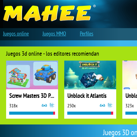
Juegos online
Juegos MMO
Perfiles
Juegos 3d online - los editores recomiendan
Screw Masters 3D Puzzle
Unblock it Atlantis
Unblo
318x
250x
323x
Juegos 3D on