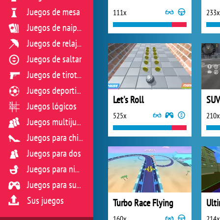
Juegos de mesa
111x
233x
Juegos de naipes
Juegos de relajación
Juegos de saltar
Juegos de tiroteo
Juegos deportivos
Let's Roll
SUV
Juegos lógicos
525x
210x
Juegos multijugador
Juegos para chicas
Juegos para dos
Juegos para niños
Juegos para sus reflejos
Sus juegos
Turbo Race Flying
Ulti
160x
214x