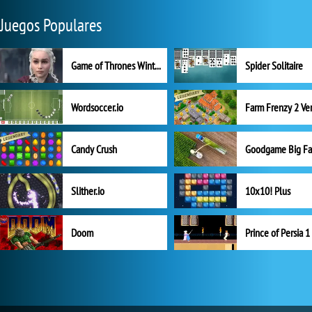
Juegos Populares
Game of Thrones Winter is Coming
Spider Solitaire
Wordsoccer.io
Candy Crush
Goodgame Big F
Slither.io
10x10! Plus
Doom
Prince of Persia 1