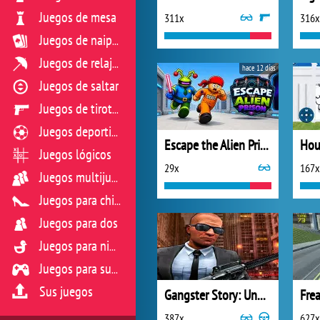
Juegos de mesa
311x
316x
Juegos de naipes
Juegos de relajación
hace 12 días
Juegos de saltar
Juegos de tiroteo
Juegos deportivos
Escape the Alien Prison
Juegos lógicos
29x
167x
Juegos multijugador
Juegos para chicas
Juegos para dos
Juegos para niños
Juegos para sus reflejos
Sus juegos
Gangster Story: Underworld Criminal Empire Mafia
Frea
387x
627x