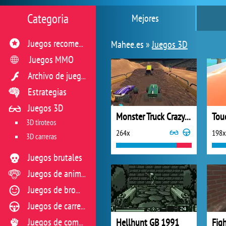
Categoria
Mejores
Mahee.es »
Juegos 3D
Juegos recomendados
Juegos MMO
Archivo de juegos flash
Estrategias
Juegos 3D
Monster Truck Crazy Racing 2
Tou
3D tiroteos
264x
198x
3D carreras
Juegos brutales
Juegos de animales
Juegos de broma
Juegos de carreras
Hellhunt GB 1991
Fig
Juegos de combate