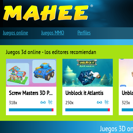
Juegos online
Juegos MMO
Perfiles
Juegos 3d online - los editores recomiendan
Screw Masters 3D Puzzle
Unblock it Atlantis
Unblo
318x
250x
323x
Juegos 3D on