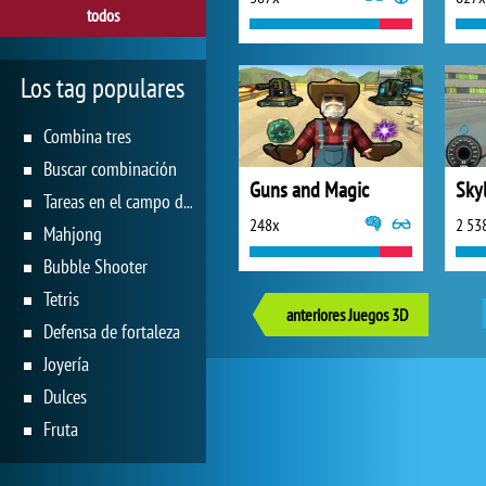
todos
Los tag populares
Combina tres
Buscar combinación
Guns and Magic
Skyl
Tareas en el campo de juego
248x
2 53
Mahjong
Bubble Shooter
Tetris
anteriores Juegos 3D
Defensa de fortaleza
Joyería
Dulces
Fruta