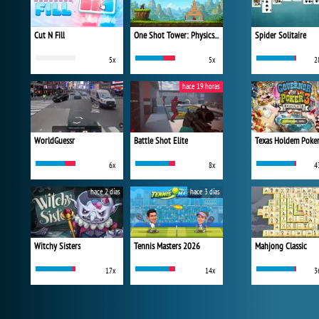
Cut N Fill
One Shot Tower: Physics Destroyer
Spider Solitaire
5x
5x
2
hace 19 horas
WorldGuessr
Battle Shot Elite
Texas Holdem Poke
6x
8x
4
hace 2 días
hace 3 días
Witchy Sisters
Tennis Masters 2026
Mahjong Classic
17x
14x
3