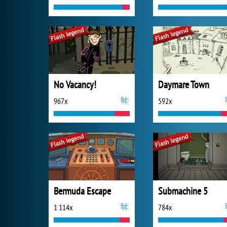
No Vacancy!
Daymare Town
967x
592x
Bermuda Escape
Submachine 5
1 114x
784x