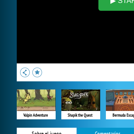
▶ STA
Vulpin Adventure
Shapik the Quest
Bermuda Esca
Sobre el juego
Comentarios