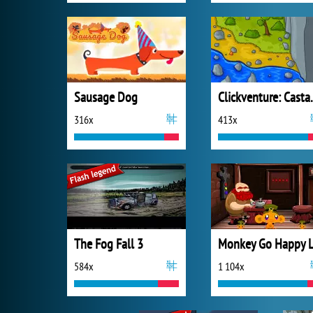
Sausage Dog
Clickve
316x
413x
The Fog Fall 3
584x
1 104x