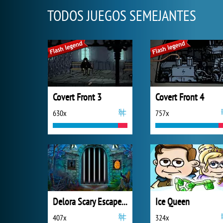
TODOS JUEGOS SEMEJANTES
Covert Front 3
Covert Front 4
630x
757x
Delora Scary Escape: Mysteries Adventure
Ice Queen
407x
324x