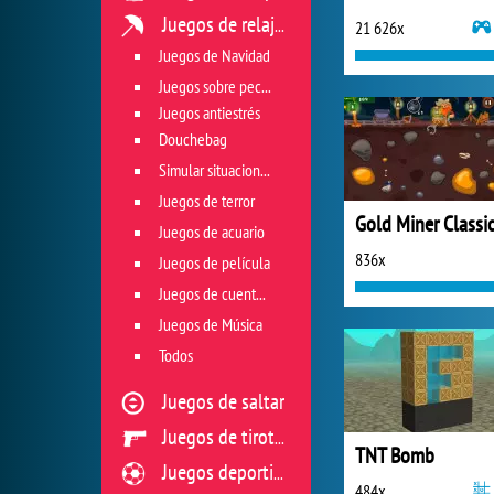
Juegos de relajación
21 626x
Juegos de Navidad
Juegos sobre peces
Juegos antiestrés
Douchebag
Simular situaciones de vida
Juegos de terror
Gold Miner Classi
Juegos de acuario
836x
Juegos de película
Juegos de cuento de hadas
Juegos de Música
Todos
Juegos de saltar
Juegos de tiroteo
TNT Bomb
Juegos deportivos
484x