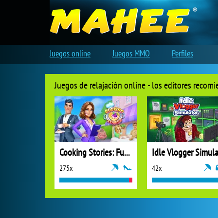
Juegos online
Juegos MMO
Perfiles
Juegos de relajación online - los editores recom
Cooking Stories: Fun Cafe Game
275x
42x