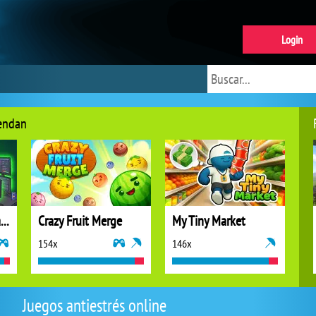
Login
iendan
Idle Vlogger Simulator
Crazy Fruit Merge
My Tiny Market
154x
146x
Juegos antiestrés online