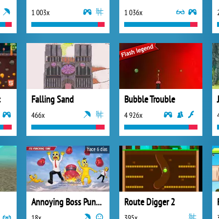
1 003x
1 036x
c
Falling Sand
Bubble Trouble
466x
4 926x
hace 6 días
Annoying Boss Punch Game
Route Digger 2
18x
395x