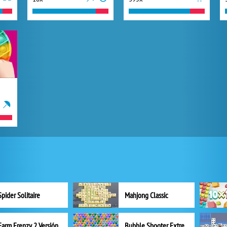
Spider Solitaire
Mahjong Classic
Farm Frenzy 2 Versión completa
Bubble Shooter Extreme