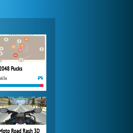
World of Tanks
20 894x
2048 Pucks
663x
Zoo 2: Animal Park
2 069x
Moto Road Rash 3D