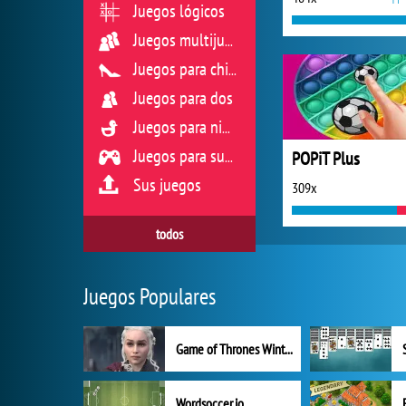
Juegos lógicos
Juegos multijugador
Juegos para chicas
Juegos para dos
Juegos para niños
POPiT Plus
Juegos para sus reflejos
Sus juegos
309x
todos
Juegos Populares
Game of Thrones Winter is Coming
Wordsoccer.io