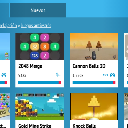
Nuevos
relajación
»
Juegos antiestrés
2048 Merge
Cannon Balls 3D
932x
1 886x
Bubble Shooter Extreme
Gold Mine Strike
Knock Balls