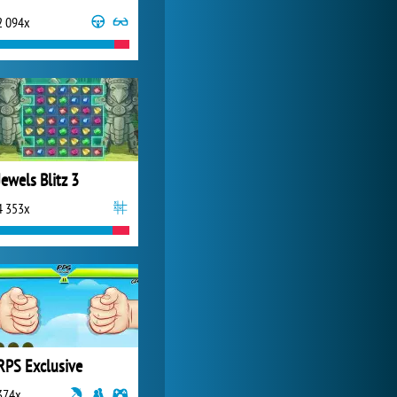
2 094x
My Free Zoo
6 369x
Jewels Blitz 3
4 353x
RPS Exclusive
374x