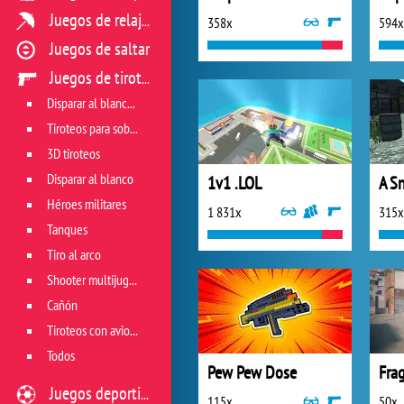
Juegos de relajación
358x
594x
Juegos de saltar
Juegos de tiroteo
Disparar al blanco vivo
Tiroteos para sobrevivir
3D tiroteos
Disparar al blanco
1v1 .LOL
Héroes militares
1 831x
315x
Tanques
Tiro al arco
Shooter multijugador
Cañón
Tiroteos con aviones
Todos
Pew Pew Dose
Fra
Juegos deportivos
115x
50x