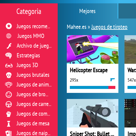
Categoria
Mejores
Mahee.es »
Juegos de tiroteo
Juegos recomendados
Juegos MMO
Archivo de juegos flash
Estrategias
Juegos 3D
Helicopter Escape
War
Juegos brutales
295x
547x
Juegos de animales
Juegos de broma
Juegos de carreras
Juegos de combate
Juegos de mesa
Sniper Shot: Bullet Time
Juegos de naipes