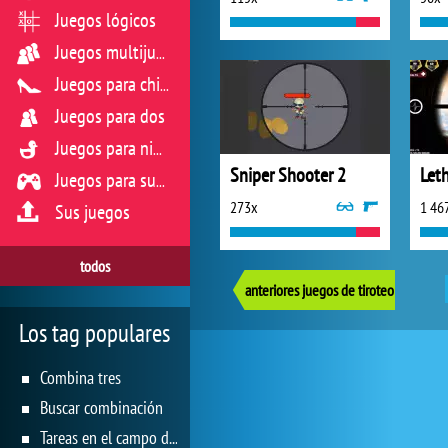
Juegos lógicos
Juegos multijugador
Juegos para chicas
Juegos para dos
Juegos para niños
Sniper Shooter 2
Juegos para sus reflejos
273x
1 46
Sus juegos
todos
anteriores juegos de tiroteo
Los tag populares
Combina tres
Buscar combinación
Tareas en el campo de juego