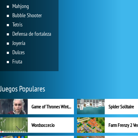
Mahjong
Bubble Shooter
Tetris
Defensa de fortaleza
Joyería
Dulces
Fruta
Juegos Populares
Game of Thrones Winter is Coming
Spider Solitaire
Wordsoccer.io