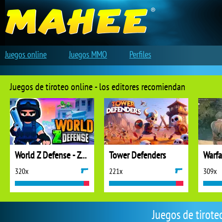
Juegos online
Juegos MMO
Perfiles
Juegos de tiroteo online - los editores recomiendan
World Z Defense - Zombie Defense
Tower Defenders
320x
221x
309x
Juegos de tirote