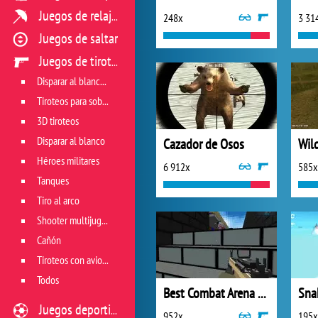
Juegos de relajación
248x
3 31
Juegos de saltar
Juegos de tiroteo
Disparar al blanco vivo
Tiroteos para sobrevivir
3D tiroteos
Disparar al blanco
Cazador de Osos
Héroes militares
6 912x
585x
Tanques
Tiro al arco
Shooter multijugador
Cañón
Tiroteos con aviones
Todos
Best Combat Arena 2020
Sna
Juegos deportivos
952x
195x