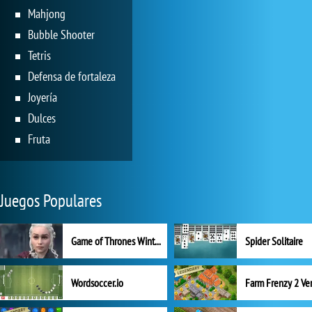
Mahjong
Bubble Shooter
Tetris
Defensa de fortaleza
Joyería
Dulces
Fruta
Juegos Populares
Game of Thrones Winter is Coming
Spider Solitaire
Wordsoccer.io