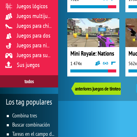
Juegos lógicos
Juegos multijugador
Juegos para chicas
Juegos para dos
Juegos para niños
Mini Royale: Nations
Mud
Juegos para sus reflejos
1 474x
562x
Sus juegos
todos
anteriores juegos de tiroteo
Los tag populares
Combina tres
Buscar combinación
Tareas en el campo de juego