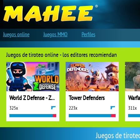
Juegos online
Juegos MMO
Perfiles
Juegos de tiroteo online - los editores recomiendan
World Z Defense - Zombie Defense
Tower Defenders
325x
223x
311x
Juegos de tirote