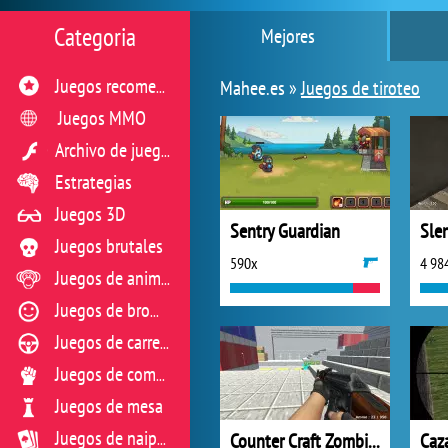
Categoria
Mejores
Mahee.es »
Juegos de tiroteo
Juegos recomendados
Juegos MMO
Archivo de juegos flash
Estrategias
Juegos 3D
Sentry Guardian
Juegos brutales
590x
4 98
Juegos de animales
Juegos de broma
Juegos de carreras
Juegos de combate
Juegos de mesa
Counter Craft Zombies 2
Caz
Juegos de naipes