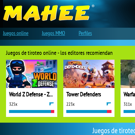
Juegos online
Juegos MMO
Perfiles
Juegos de tiroteo online - los editores recomiendan
World Z Defense - Zombie Defense
Tower Defenders
325x
223x
311x
Juegos de tirote