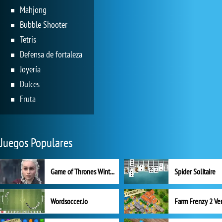
Mahjong
Bubble Shooter
Tetris
Defensa de fortaleza
Joyería
Dulces
Fruta
Juegos Populares
Game of Thrones Winter is Coming
Spider Solitaire
Wordsoccer.io