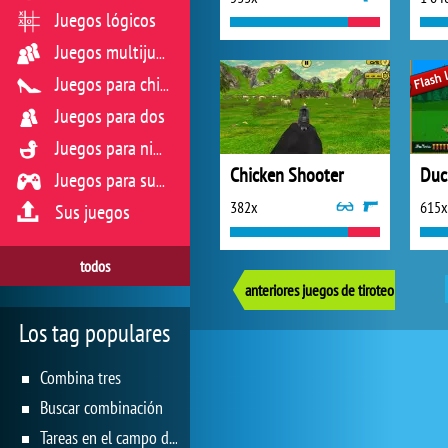
Juegos lógicos
Juegos multijugador
Juegos para chicas
Juegos para dos
Juegos para niños
Chicken Shooter
Duc
Juegos para sus reflejos
382x
615x
Sus juegos
todos
anteriores juegos de tiroteo
Los tag populares
Combina tres
Buscar combinación
Tareas en el campo de juego