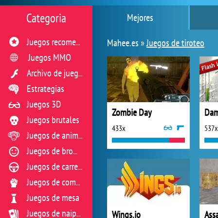
Categoria
Mejores
Mahee.es »
Juegos de tiroteo
Juegos recomendados
Juegos MMO
Archivo de juegos flash
Estrategias
Juegos 3D
Zombie Day
Dam
Juegos brutales
433x
537x
Juegos de animales
Juegos de broma
Juegos de carreras
Juegos de combate
Juegos de mesa
Wings.io
Ass
Juegos de naipes