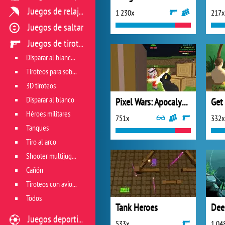
Juegos de relajación
1 230x
217x
Juegos de saltar
Juegos de tiroteo
Disparar al blanco vivo
Tiroteos para sobrevivir
3D tiroteos
Disparar al blanco
Pixel Wars: Apocalypse Zombie
Get
Héroes militares
751x
332x
Tanques
Tiro al arco
Shooter multijugador
Cañón
Tiroteos con aviones
Todos
Tank Heroes
Dee
Juegos deportivos
533x
1 04