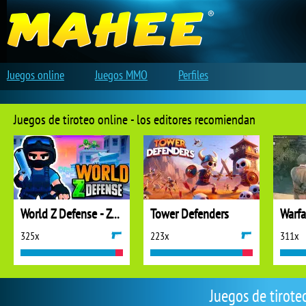
Juegos online
Juegos MMO
Perfiles
Juegos de tiroteo online - los editores recomiendan
World Z Defense - Zombie Defense
Tower Defenders
325x
223x
311x
Juegos de tirote