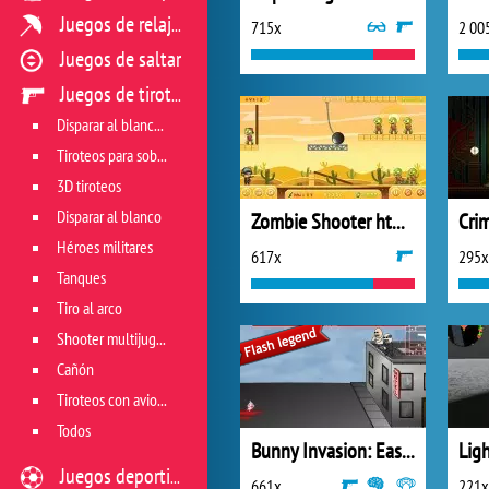
Juegos de relajación
715x
2 00
Juegos de saltar
Juegos de tiroteo
Disparar al blanco vivo
Tiroteos para sobrevivir
3D tiroteos
Disparar al blanco
Zombie Shooter html5
Cri
Héroes militares
617x
295x
Tanques
Tiro al arco
Shooter multijugador
Cañón
Tiroteos con aviones
Todos
Bunny Invasion: Easter Special
Lig
Juegos deportivos
661x
221x