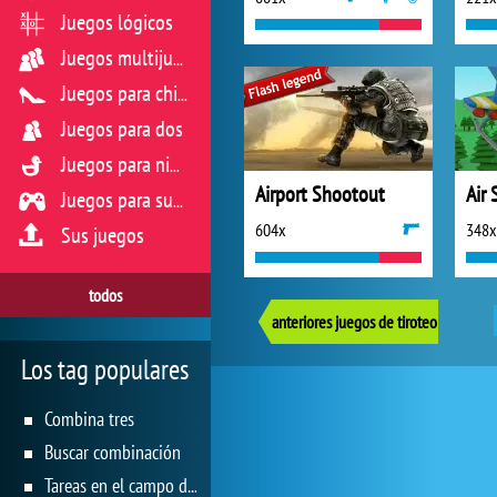
Juegos lógicos
Juegos multijugador
Juegos para chicas
Juegos para dos
Juegos para niños
Airport Shootout
Air 
Juegos para sus reflejos
604x
348x
Sus juegos
todos
anteriores juegos de tiroteo
Los tag populares
Combina tres
Buscar combinación
Tareas en el campo de juego