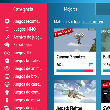
Categoria
Mejores
Mahee.es »
Juegos de tiroteo
Juegos recomendados
Juegos MMO
Archivo de juegos flash
Estrategias
Juegos 3D
Canyon Shooters
Bul
Juegos brutales
562x
213x
Juegos de animales
Juegos de broma
Juegos de carreras
Juegos de combate
Juegos de mesa
Jetpack Fighter
Juegos de naipes