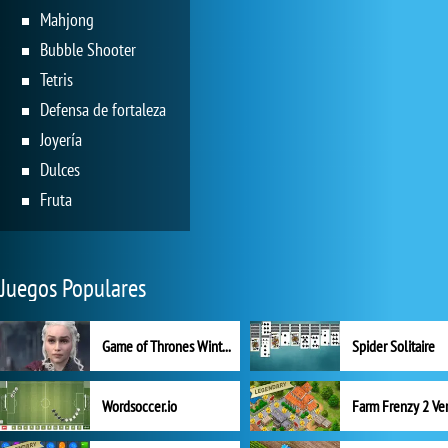
Mahjong
Bubble Shooter
Tetris
Defensa de fortaleza
Joyería
Dulces
Fruta
Juegos Populares
Game of Thrones Winter is Coming
Spider Solitaire
Wordsoccer.io