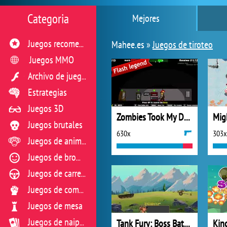
Categoria
Mejores
Mahee.es »
Juegos de tiroteo
Juegos recomendados
Juegos MMO
Archivo de juegos flash
Estrategias
Juegos 3D
Zombies Took My Daughter
Mig
Juegos brutales
630x
303x
Juegos de animales
Juegos de broma
Juegos de carreras
Juegos de combate
Juegos de mesa
Tank Fury: Boss Battle 2D
Juegos de naipes