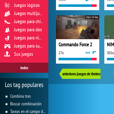
Juegos lógicos
Juegos multijugador
hace 18 días
Juegos para chicas
Juegos para dos
Juegos para niños
Commando Force 2
Juegos para sus reflejos
27x
301x
Sus juegos
todos
anteriores juegos de tiroteo
Los tag populares
Combina tres
Buscar combinación
Tareas en el campo de juego