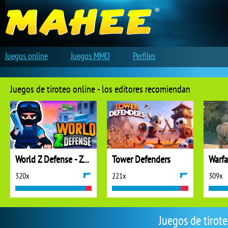
Juegos online
Juegos MMO
Perfiles
Juegos de tiroteo online - los editores recomiendan
World Z Defense - Zombie Defense
Tower Defenders
320x
221x
309x
Juegos de tirot