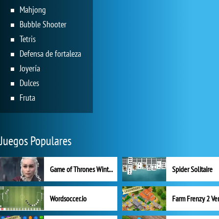
Mahjong
Bubble Shooter
Tetris
Defensa de fortaleza
Joyería
Dulces
Fruta
Juegos Populares
Game of Thrones Winter is Coming
Spider Solitaire
Wordsoccer.io