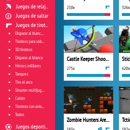
Juegos de relajación
210x
326x
Juegos de saltar
Juegos de tiroteo
Disparar al blanco vivo
Tiroteos para sobrevivir
3D tiroteos
Disparar al blanco
Castle Keeper Shooter
Sti
Héroes militares
275x
620x
Tanques
Tiro al arco
Shooter multijugador
Cañón
Tiroteos con aviones
Todos
Zombie Hunters Arena
Juegos deportivos
583x
587x