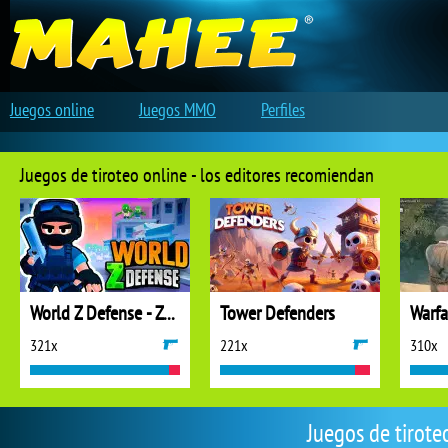
Juegos online
Juegos MMO
Perfiles
Juegos de tiroteo online - los editores recomiendan
World Z Defense - Zombie Defense
Tower Defenders
321x
221x
310x
Juegos de tirote