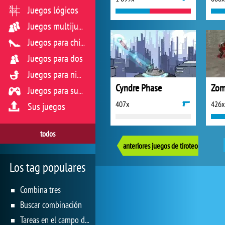
Juegos lógicos
Juegos multijugador
Juegos para chicas
Juegos para dos
Juegos para niños
Cyndre Phase
Zom
Juegos para sus reflejos
407x
426x
Sus juegos
todos
anteriores juegos de tiroteo
Los tag populares
Combina tres
Buscar combinación
Tareas en el campo de juego