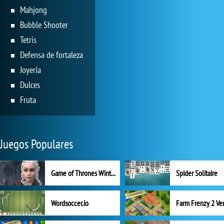
Mahjong
Bubble Shooter
Tetris
Defensa de fortaleza
Joyería
Dulces
Fruta
Juegos Populares
Game of Thrones Winter is Coming
Spider Solitaire
Wordsoccer.io