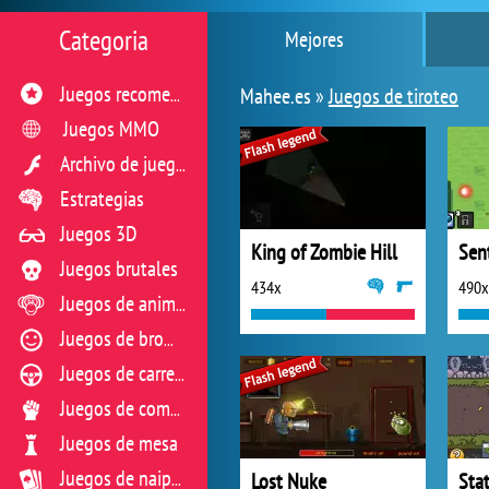
Categoria
Mejores
Mahee.es »
Juegos de tiroteo
Juegos recomendados
Juegos MMO
Archivo de juegos flash
Estrategias
Juegos 3D
King of Zombie Hill
Juegos brutales
434x
490x
Juegos de animales
Juegos de broma
Juegos de carreras
Juegos de combate
Juegos de mesa
Lost Nuke
Sta
Juegos de naipes