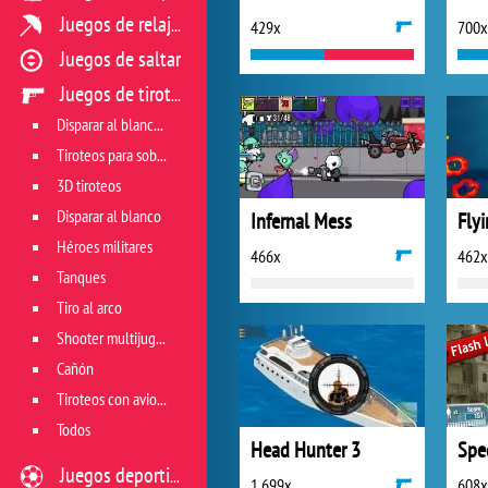
Juegos de relajación
429x
700x
Juegos de saltar
Juegos de tiroteo
Disparar al blanco vivo
Tiroteos para sobrevivir
3D tiroteos
Disparar al blanco
Infernal Mess
Fly
Héroes militares
466x
462x
Tanques
Tiro al arco
Shooter multijugador
Cañón
Tiroteos con aviones
Todos
Head Hunter 3
Spec
Juegos deportivos
1 699x
608x