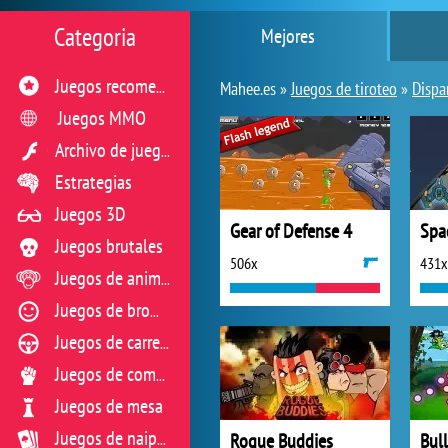
Categoria
Mejores
Juegos recomendados
Mahee.es »
Juegos de tiroteo
»
Dispa
Juegos MMO
Archivo de juegos flash
Estrategias
Juegos 3D
Gear of Defense 4
Spa
Juegos brutales
506x
431x
Juegos de animales
Juegos de broma
Juegos de carreras
Juegos de combate
Juegos de mesa
Rogue Buddies
Bul
Juegos de naipes