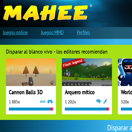
Juegos online
Juegos MMO
Perfiles
Disparar al blanco vivo - los editores recomiendan
Cannon Balls 3D
Arquero mítico
1 885x
1 202x
320x
Disparar 