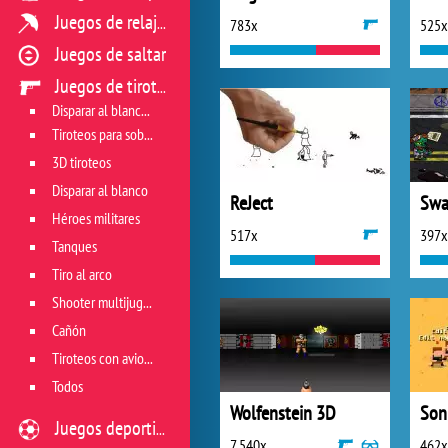
Juegos de relajación
783x
525x
Juegos de saltar
Juegos de tiroteo
Disparar al blanco vivo
Tiroteos para sobrevivir
3D tiroteos
Disparar al blanco
ReJect
Swa
Héroes militares
517x
397x
Tanques
Tiro al arco
Shooter multijugador
Cañón
Tiroteos con aviones
Todos
Wolfenstein 3D
Son
Juegos deportivos
7 540x
462x