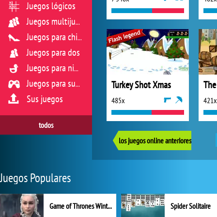
Juegos lógicos
Juegos multijugador
Juegos para chicas
Juegos para dos
Juegos para niños
Turkey Shot Xmas
The
Juegos para sus reflejos
Sus juegos
485x
421x
todos
los juegos online anteriores
Juegos Populares
Game of Thrones Winter is Coming
Spider Solitaire