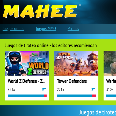
Juegos online
Juegos MMO
Perfiles
Juegos de tiroteo online - los editores recomiendan
World Z Defense - Zombie Defense
Tower Defenders
321x
221x
310x
Juegos de tirote