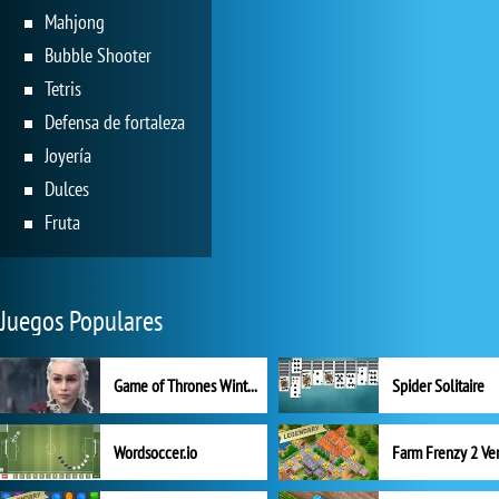
Mahjong
Bubble Shooter
Tetris
Defensa de fortaleza
Joyería
Dulces
Fruta
Juegos Populares
Game of Thrones Winter is Coming
Spider Solitaire
Wordsoccer.io