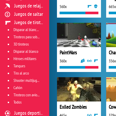
Juegos de relajación
560x
665x
Juegos de saltar
Juegos de tiroteo
Disparar al blanco vivo
Tiroteos para sobrevivir
3D tiroteos
Disparar al blanco
PaintWars
Cha
Héroes militares
360x
356x
Tanques
Tiro al arco
Shooter multijugador
Cañón
Tiroteos con aviones
Todos
Exiled Zombies
Cow
Juegos deportivos
465x
379x