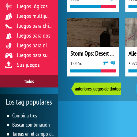
Juegos lógicos
Juegos multijugador
Juegos para chicas
Juegos para dos
Juegos para niños
Storm Ops: Desert Storm
Ali
Juegos para sus reflejos
1 055x
3 97
Sus juegos
todos
anteriores juegos de tiroteo
Los tag populares
Combina tres
Buscar combinación
Tareas en el campo de juego