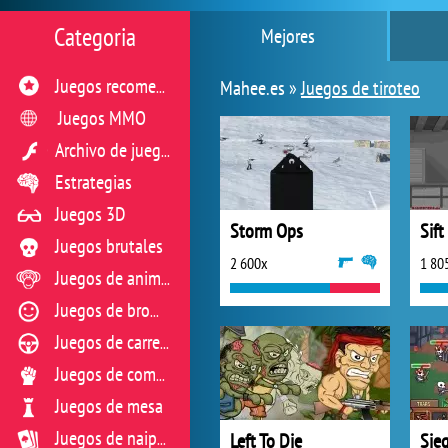
Categoria
Mejores
Mahee.es »
Juegos de tiroteo
Juegos recomendados
Juegos MMO
Archivo de juegos flash
Estrategias
Juegos 3D
Storm Ops
Sift
Juegos brutales
2 600x
1 80
Juegos de animales
Juegos de broma
Juegos de carreras
Juegos de combate
Juegos de mesa
Left To Die
Sie
Juegos de naipes