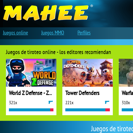
Juegos online
Juegos MMO
Perfiles
Juegos de tiroteo online - los editores recomiendan
World Z Defense - Zombie Defense
Tower Defenders
321x
221x
310x
Juegos de tirote