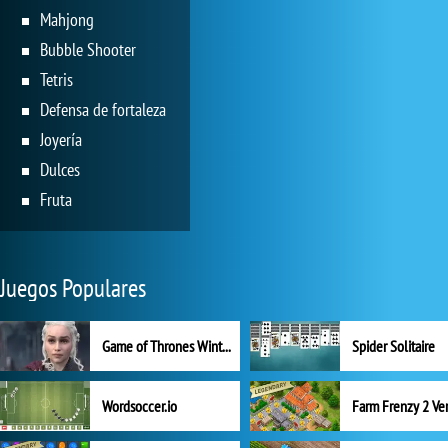
Mahjong
Bubble Shooter
Tetris
Defensa de fortaleza
Joyería
Dulces
Fruta
Juegos Populares
Game of Thrones Winter is Coming
Spider Solitaire
Wordsoccer.io