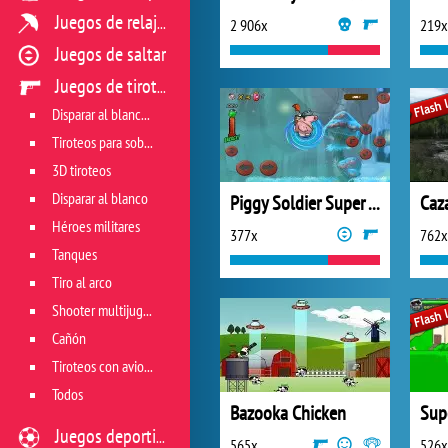
Juegos de relajación
2 906x
219x
Juegos de saltar
Juegos de tiroteo
Disparar al blanco vivo
Tiroteos para sobrevivir
3D tiroteos
Disparar al blanco
Piggy Soldier Super Adventure
Caz
Héroes militares
377x
762x
Tanques
Tiro al arco
Shooter multijugador
Cañón
Tiroteos con aviones
Todos
Bazooka Chicken
Juegos deportivos
565x
526x