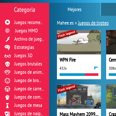
Categoria
Mejores
Mahee.es »
Juegos de tiroteo
Juegos recomendados
Juegos MMO
Archivo de juegos flash
Estrategias
Juegos 3D
WPN Fire
Cem
Juegos brutales
432x
308x
Juegos de animales
Juegos de broma
Juegos de carreras
Juegos de combate
Juegos de mesa
Mass Mayhem 2099 AD
Cra
Juegos de naipes