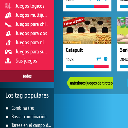
Juegos lógicos
Juegos multijugador
Juegos para chicas
Juegos para dos
Juegos para niños
Catapult
Ser
Juegos para sus reflejos
452x
204x
Sus juegos
todos
anteriores juegos de tiroteo
Los tag populares
Combina tres
Buscar combinación
Tareas en el campo de juego